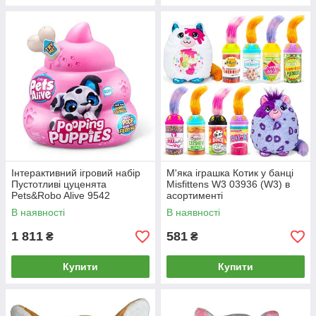
Інтерактивний ігровий набір
М'яка іграшка Котик у банці
Пустотливі цуценята
Misfittens W3 03936 (W3) в
Pets&Robo Alive 9542
асортименті
іграшка-сюрприз
В наявності
В наявності
1 811
581
₴
₴
Купити
Купити