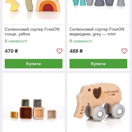
Силіконовий сортер FreeON
Силіконовий сортер FreeON
сонце, yellow
ведмедики, grey — mint
В наявності
В наявності
470
488
₴
₴
Купити
Купити