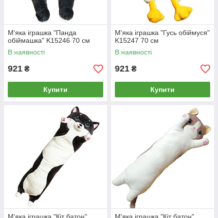
М'яка іграшка "Панда
М'яка іграшка "Гусь обіймуся"
обіймашка" K15246 70 см
K15247 70 см
В наявності
В наявності
921
921
₴
₴
Купити
Купити
М'яка іграшка "Кіт батон"
М'яка іграшка "Кіт батон"