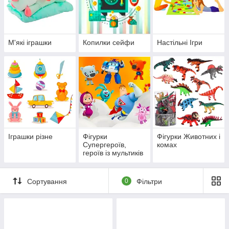
М'які іграшки
Копилки сейфи
Настільні Ігри
Іграшки різне
Фігурки
Фігурки Животних і
Супергероїв,
комах
героїв із мультиків
Сортування
0
Фільтри