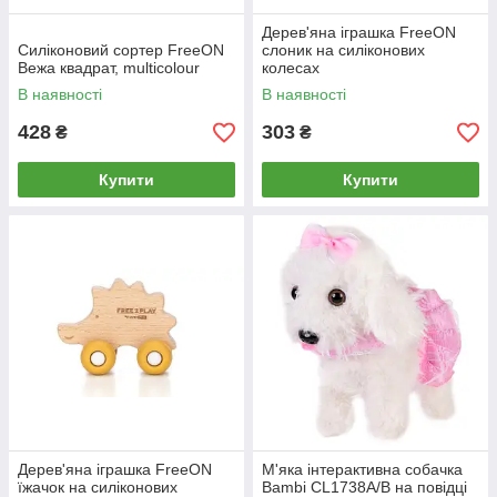
Дерев'яна іграшка FreeON
Силіконовий сортер FreeON
слоник на силіконових
Вежа квадрат, multicolour
колесах
В наявності
В наявності
428
303
₴
₴
Купити
Купити
Дерев'яна іграшка FreeON
М'яка інтерактивна собачка
їжачок на силіконових
Bambi CL1738A/B на повідці