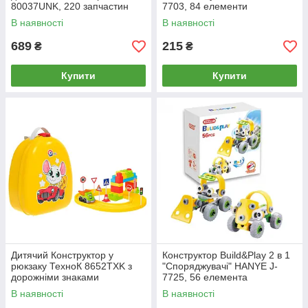
80037UNK, 220 запчастин
7703, 84 елементи
В наявності
В наявності
689
215
₴
₴
Купити
Купити
Дитячий Конструктор у
Конструктор Build&Play 2 в 1
рюкзаку ТехноК 8652TXK з
"Споряджувачі" HANYE J-
дорожніми знаками
7725, 56 елемента
В наявності
В наявності