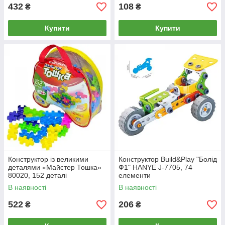
432
108
₴
₴
Купити
Купити
Конструктор із великими
Конструктор Build&Play "Болід
деталями «Майстер Тошка»
Ф1" HANYE J-7705, 74
80020, 152 деталі
елементи
В наявності
В наявності
522
206
₴
₴