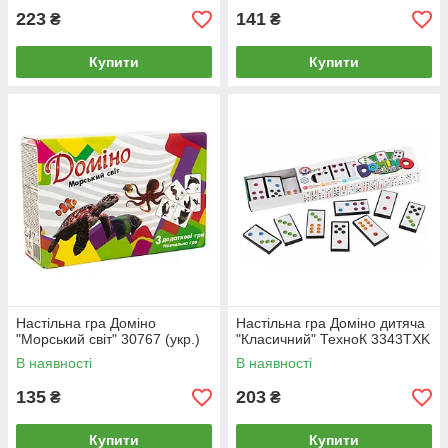
223
141
₴
₴
Купити
Купити
Настільна гра Доміно
Настільна гра Доміно дитяча
"Морський світ" 30767 (укр.)
"Класичний" ТехноК 3343TXK
В наявності
В наявності
135
203
₴
₴
Купити
Купити