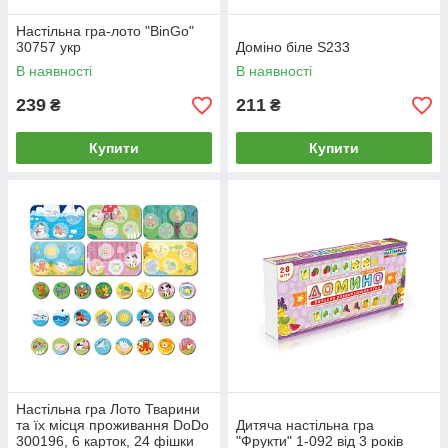
Настільна гра-лото "BinGo"
30757 укр
Доміно біле S233
В наявності
В наявності
239
211
₴
₴
Купити
Купити
Настільна гра Лото Тварини
та їх місця проживання DoDo
Дитяча настільна гра
300196, 6 карток, 24 фішки
"Фрукти" 1-092 від 3 років