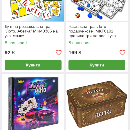
Дитяча розвивальна гра
Настільна гра "Лото
"Лото. Абетка" MKM0305 на
подарункове" MKT0102
укр. языке
правила гри на рос. і укр.
мовами
В наявності
В наявності
92
169
₴
₴
Купити
Купити