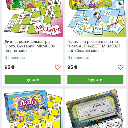
Дитяча розвивальна гра
Настільна розвивальна гра
"Лото. Букварик" MKM0306
"Лото ALPHABET" MKM0327
на рос. мовою
англійською мовою
В наявності
В наявності
95
95
₴
₴
Купити
Купити