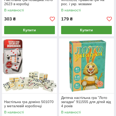
2623 в коробці
рос. і укр. мовами
В наявності
В наявності
303
179
₴
₴
Купити
Купити
Дитяча настільна гра "Лото
Настільна гра доміно 501070
загадки" 911555 для дітей від
у металевій коробочці
4 років
В наявності
В наявності