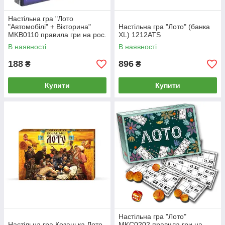
Настільна гра "Лото
"Автомобілі" + Вікторина"
Настільна гра "Лото" (банка
MKB0110 правила гри на рос.
XL) 1212ATS
і укр. мовами
В наявності
В наявності
188
896
₴
₴
Купити
Купити
Настільна гра "Лото"
Настільна гра Козацька Лото
MKC0202 правила гри на