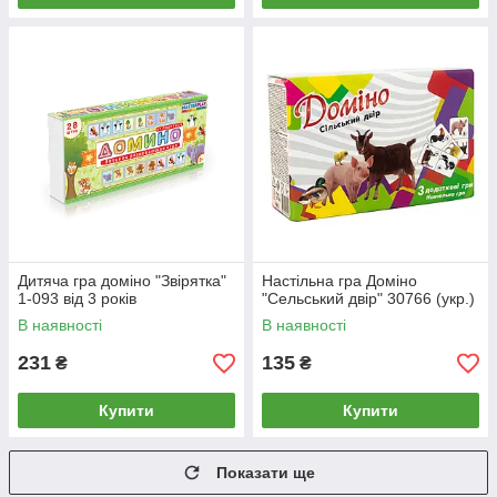
Дитяча гра доміно "Звірятка"
Настільна гра Доміно
1-093 від 3 років
"Сельський двір" 30766 (укр.)
В наявності
В наявності
231
135
₴
₴
Купити
Купити
Показати ще