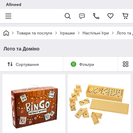
Allneed
Товари та послуги
Іграшки
Настільні Ігри
Лото та
Лото та Доміно
Сортування
0
Фільтри