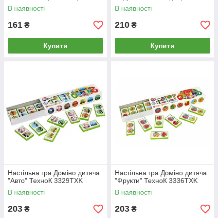
В наявності
В наявності
161
210
₴
₴
Купити
Купити
Настільна гра Доміно дитяча
Настільна гра Доміно дитяча
"Авто" ТехноК 3329TXK
"Фрукти" ТехноК 3336TXK
В наявності
В наявності
203
203
₴
₴