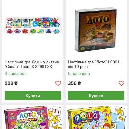
Настільна гра Доміно дитяча
Настільна гра "Лото" L0001,
"Океан" ТехноК 3299TXK
від 10 років
В наявності
В наявності
203
356
₴
₴
Купити
Купити