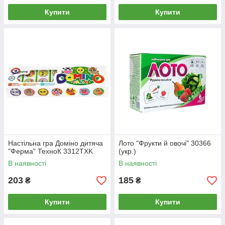
Купити
Купити
Настільна гра Доміно дитяча
Лото "Фрукти й овочі" 30366
"Ферма" ТехноК 3312TXK
(укр.)
В наявності
В наявності
203
185
₴
₴
Купити
Купити