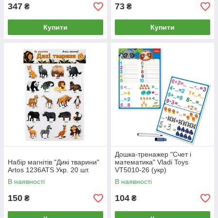
347
73
₴
₴
Купити
Купити
Дошка-тренажер "Счет і
Набір магнітів "Дикі тварини"
математика" Vladi Toys
Artos 1236ATS Укр. 20 шт.
VT5010-26 (укр)
В наявності
В наявності
150
104
₴
₴