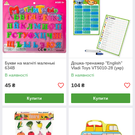
Букви на магніті маленькі
Дошка-тренажер "English"
634B
Vladi Toys VT5010-28 (укр)
В наявності
В наявності
45
104
₴
₴
Купити
Купити