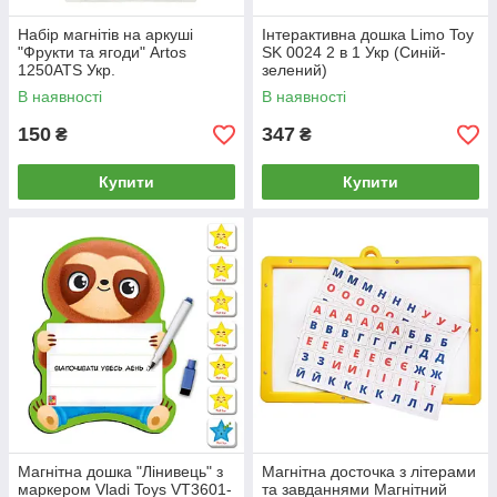
Набір магнітів на аркуші
Інтерактивна дошка Limo Toy
"Фрукти та ягоди" Artos
SK 0024 2 в 1 Укр (Синій-
1250ATS Укр.
зелений)
В наявності
В наявності
150
347
₴
₴
Купити
Купити
Магнітна дошка "Лінивець" з
Магнітна досточка з літерами
маркером Vladi Toys VT3601-
та завданнями Магнітний