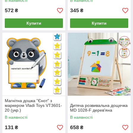
В наявності
В наявності
572
345
₴
₴
Купити
Купити
Магнітна дошка "Єнот" з
маркером Vladi Toys VT3601-
Дитяча розвивальна дощечка
20 (укр.)
MD 1028-F дерев'яна
В наявності
В наявності
131
658
₴
₴