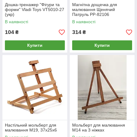
Дошка-тренажер "Фігури та
Магнітна дощечка для
форми" Vladi Toys VT5010-27
малювання Щенячий
(укр)
Патруль PP-82106
В наявності
В наявності
104
314
₴
₴
Купити
Купити
Настільний мольберт для
Мольберт для малювання
малювання М19, 37x25x6
M14 на 3 ніжках