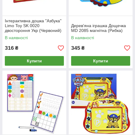
Інтерактивна дошка "Азбука"
Limo Toy SK 0020
Дерев'яна іграшка Дощечка
двостороння Укр (Червоний)
MD 2085 магнітна (Рибка)
В наявності
В наявності
316
345
₴
₴
Купити
Купити