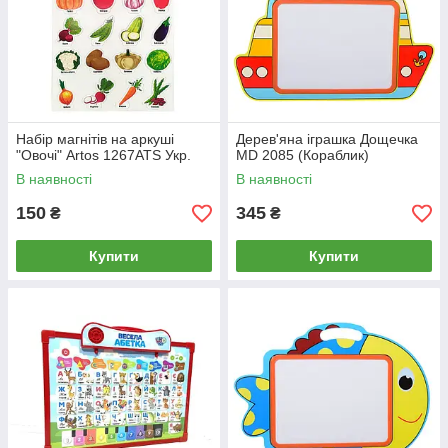
Набір магнітів на аркуші
Дерев'яна іграшка Дощечка
"Овочі" Artos 1267ATS Укр.
MD 2085 (Кораблик)
В наявності
В наявності
150
345
₴
₴
Купити
Купити