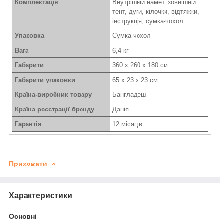
Комплектація
Внутрішній намет, зовнішній
тент, дуги, кілочки, відтяжки,
інструкція, сумка-чохол
Упаковка
Сумка-чохол
Вага
6,4 кг
Габарити
360 х 260 х 180 см
Габарити упаковки
65 х 23 х 23 см
Країна-виробник товару
Бангладеш
Країна реєстрації бренду
Данія
Гарантія
12 місяців
Приховати
Характеристики
Основні