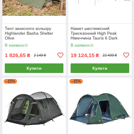
Тент захисного кольору
Намет шестимісний
Highlander Basha Shelter
Трисезонний High Peak
Olive
Німеччина Tauris 6 Dark
Grey/Green
В наявності
В наявності
1 826,65
19 124,15
₴
₴
2 149 ₴
22 499 ₴
Купити
Купити
–15%
–15%