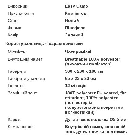
Виробник
Easy Camp
Призначення
Кемпінгові
Стан
Новий
Форма
Півсфера
Колір
Зелений
Користувальницькі характеристики
Місткість
Чотиримісні
Внутрішній намет
Breathable 100% polyester
(дихаючий поліестер)
Габарити
360 х 260 х 180 см
Габарити упаковки
65 х 23 х 23 см
Гарантія
12 місяців
Зовнішній тент
180T polyester PU coated, fire
retardant, 100% polyester
(поліестер із
поліуретановим покриттям,
вогнестійкий)
Каркас
Дуги зі скловолокна Ø9,5 мм
Комплектація
Внутрішній намет, зовнішній
тент, дуги, кілочки, відтяжки,