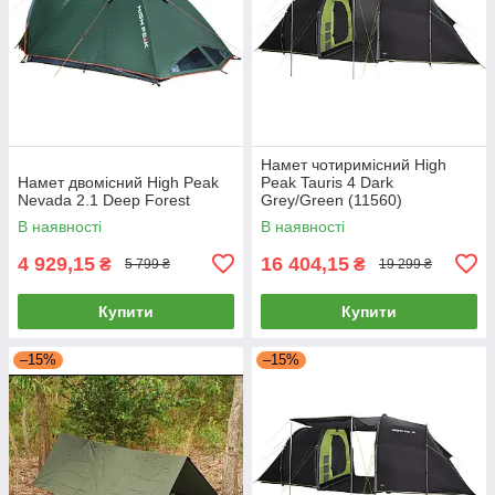
Намет чотиримісний High
Намет двомісний High Peak
Peak Tauris 4 Dark
Nevada 2.1 Deep Forest
Grey/Green (11560)
В наявності
В наявності
4 929,15
16 404,15
₴
₴
5 799 ₴
19 299 ₴
Купити
Купити
–15%
–15%