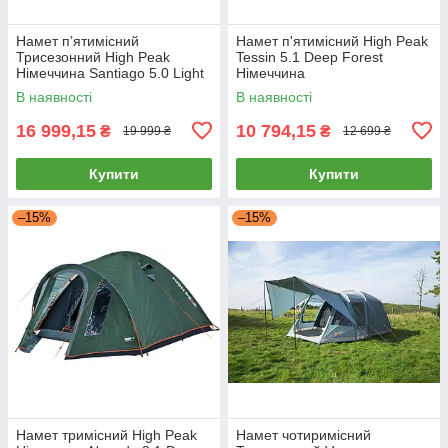
Намет пʼятимісний
Намет п'ятимісний High Peak
Трисезонний High Peak
Tessin 5.1 Deep Forest
Німеччина Santiago 5.0 Light
Німеччина
Grey/Dark Grey/Green
В наявності
В наявності
(11802)
16 999,15
10 794,15
₴
₴
19 999 ₴
12 699 ₴
Купити
Купити
–15%
–15%
Намет тримісний High Peak
Намет чотиримісний