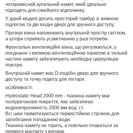
чотиримісний купольний намет, який ідеально
підходить для сімейного відпочинку.
У даній моделі досить просторий тамбур зі знімною
підлогою та дві вхідні двері для зручного доступу.
Прозорі вікна наповнюють внутрішній простір світлом,
а штори сприяють усамітненню у разі потреби.
Фронтальні вентиляційні вікна, що регулюються, у
поєднанні з великою вентиляційною панеллю в тильній
частині намету забезпечують необхідну циркуляцію
повітря.
Внутрішній намет має D-подібні двері для зручного
доступу та точку підвісу для ліхтаря.
особливості:
Hydrostatic Head 2000 mm - тканина намету має
поліуретанове покриття, яке забезпечує
водонепроникність 2000 мм вод. ст.
Всі шви герметизуються термостійкою стрічкою для
запобігання попаданню води.
Тканина намету не горить, а повільно плавиться за
прямого контакту з вогнем.