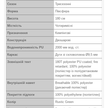
Сезон
Трисезонні
Форма
Півсфера
Висота
180 см
Місткість
Чотиримісні
Призначення
Кемпінгові
Конструкція
Двошарові
Водонепроникність PU
2000 мм вод. ст.
Каркас
Дуги зі скловолокна Ø9,5 мм
Зовнішній тент
180T polyester PU coated, fire
retardant, 100% polyester
(поліестер із поліуретановим
покриттям, вогнестійкий)
Внутрішній намет
Breathable 100% polyester
(дихаючий поліестер)
Покриття підлоги
100% polyethylene (поліетілен)
Колір
Rustic Green