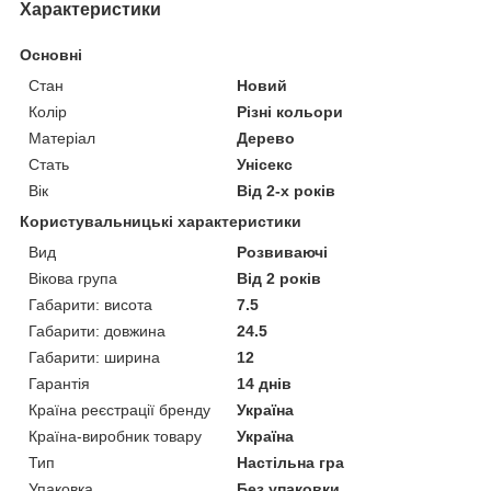
Характеристики
Основні
Стан
Новий
Колір
Різні кольори
Матеріал
Дерево
Стать
Унісекс
Вік
Від 2-х років
Користувальницькі характеристики
Вид
Розвиваючі
Вікова група
Від 2 років
Габарити: висота
7.5
Габарити: довжина
24.5
Габарити: ширина
12
Гарантія
14 днів
Країна реєстрації бренду
Україна
Країна-виробник товару
Україна
Тип
Настільна гра
Упаковка
Без упаковки