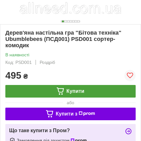
Дерев'яна настільна гра "Бітова техніка"
Ubumblebees (ПСД001) PSD001 сортер-
комодик
В наявності
Код: PSD001
Роздріб
495
₴
Купити
або
Купити з
Що таке купити з Пром?
Замовлення під захистом