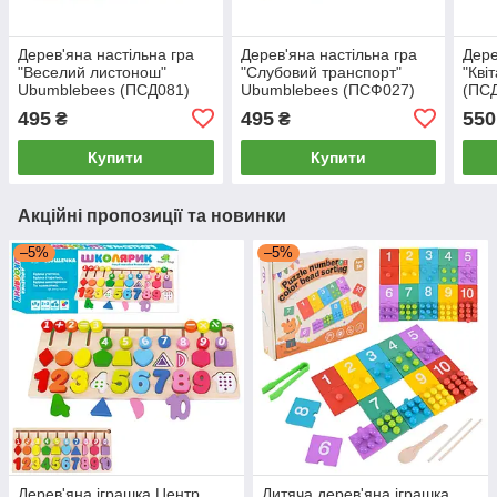
Дерев'яна настільна гра
Дерев'яна настільна гра
Дере
"Веселий листонош"
"Слубовий транспорт"
"Кві
Ubumblebees (ПСД081)
Ubumblebees (ПСФ027)
(ПСД
PSD081 сортер-комодик
PSF027 сортер-комодик
ком
495
495
550
₴
₴
Купити
Купити
Акційні пропозиції та новинки
–5%
–5%
Дерев'яна іграшка Центр
Дитяча дерев'яна іграшка