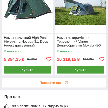
Намет тримісний High Peak
Намет чотиримісний
Німеччина Nevada 3.1 Deep
Трисезонний Vango
Forest трисезонний
Великобританія Mokala 450
Mineral Green
В наявності
В наявності
5 354,15
16 319,15
₴
₴
6 299 ₴
19 199 ₴
Купити
Купити
Показати ще
Про нас
99% позитивних з 117 відгуків за рік