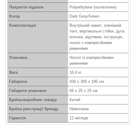
Покриття підлоги
Polyethylene (поліетилен)
Колір
Dark Grey/Green
Комплектація
Внутрішній намет, зовнішній
тент, вертикальні стійки, дуги,
кілочки, відтяжки, інструкція,
чохол з компресійними
ременями
Упаковка
Чохол із компресійними
ременями
Вага
10,4 кг
Габарити
430 х 300 х 195 см
Габарити упаковки
65 х 25 х 25 см
Країна-виробник товару
Китай
Країна реєстрації бренду
Німеччина
Гарантія
12 місяців