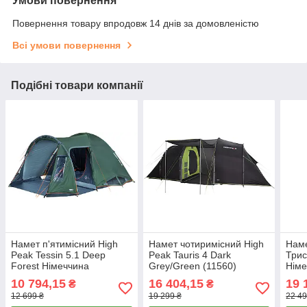
Умови повернення
Повернення товару впродовж 14 днів за домовленістю
Всі умови повернення
Подібні товари компанії
Намет п'ятимісний High
Намет чотиримісний High
Наме
Peak Tessin 5.1 Deep
Peak Tauris 4 Dark
Трис
Forest Німеччина
Grey/Green (11560)
Німе
Grey
10 794,15
16 404,15
19 
₴
₴
12 699 ₴
19 299 ₴
22 49