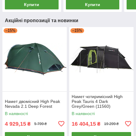
Купити
Купити
Акційні пропозиції та новинки
–15%
–15%
Намет чотиримісний High
Намет двомісний High Peak
Peak Tauris 4 Dark
Nevada 2.1 Deep Forest
Grey/Green (11560)
В наявності
В наявності
4 929,15
16 404,15
₴
₴
5 799 ₴
19 299 ₴