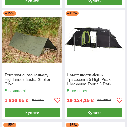
Купити
Купити
–15%
–15%
Тент захисного кольору
Намет шестимісний
Highlander Basha Shelter
Трисезонний High Peak
Olive
Німеччина Tauris 6 Dark
Grey/Green
В наявності
В наявності
1 826,65
19 124,15
₴
₴
2 149 ₴
22 499 ₴
Купити
Купити
–15%
–15%