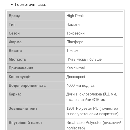
Герметичні шви.
Бренд
High Peak
Тип
Намети
Сезон
Трисезонні
Форма
Півсфера
Висота
195 см
Місткість
П'ять місць і більше
Призначення
Кемпінгові
Конструкція
Двошарові
Водонепроникність
4000 мм вод. ст.
Каркас
Дуги зі скловолокна Ø11 мм,
сталеві стійки Ø16 мм
Зовнішній тент
190T Polyester PU (поліестер
із поліуретановим покриттям)
Внутрішній намет
Breathable Polyester (дихаючий
поліестер)