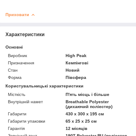
Приховати
Характеристики
Основні
Виробник
High Peak
Призначення
Кемпінгові
Стан
Новий
Форма
Півсфера
Користувальницькі характеристики
Місткість
П'ять місць і більше
Внутрішній намет
Breathable Polyester
(дихаючий поліестер)
Габарити
430 х 300 х 195 см
Габарити упаковки
65 х 25 х 25 см
Гарантія
12 місяців
Зовнішній тент
190T Polyester PU (поліестер