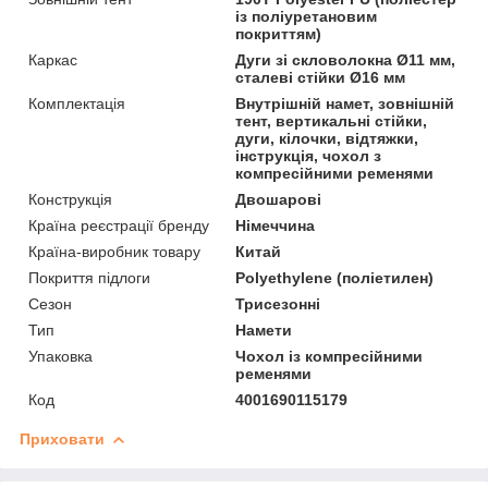
із поліуретановим
покриттям)
Каркас
Дуги зі скловолокна Ø11 мм,
сталеві стійки Ø16 мм
Комплектація
Внутрішній намет, зовнішній
тент, вертикальні стійки,
дуги, кілочки, відтяжки,
інструкція, чохол з
компресійними ременями
Конструкція
Двошарові
Країна реєстрації бренду
Німеччина
Країна-виробник товару
Китай
Покриття підлоги
Polyethylene (поліетилен)
Сезон
Трисезонні
Тип
Намети
Упаковка
Чохол із компресійними
ременями
Код
4001690115179
Приховати