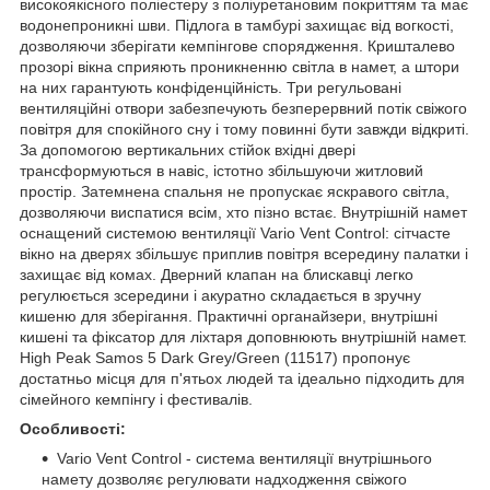
високоякісного поліестеру з поліуретановим покриттям та має
водонепроникні шви. Підлога в тамбурі захищає від вогкості,
дозволяючи зберігати кемпінгове спорядження. Кришталево
прозорі вікна сприяють проникненню світла в намет, а штори
на них гарантують конфіденційність. Три регульовані
вентиляційні отвори забезпечують безперервний потік свіжого
повітря для спокійного сну і тому повинні бути завжди відкриті.
За допомогою вертикальних стійок вхідні двері
трансформуються в навіс, істотно збільшуючи житловий
простір. Затемнена спальня не пропускає яскравого світла,
дозволяючи виспатися всім, хто пізно встає. Внутрішній намет
оснащений системою вентиляції Vario Vent Control: сітчасте
вікно на дверях збільшує приплив повітря всередину палатки і
захищає від комах. Дверний клапан на блискавці легко
регулюється зсередини і акуратно складається в зручну
кишеню для зберігання. Практичні органайзери, внутрішні
кишені та фіксатор для ліхтаря доповнюють внутрішній намет.
High Peak Samos 5 Dark Grey/Green (11517) пропонує
достатньо місця для п'ятьох людей та ідеально підходить для
сімейного кемпінгу і фестивалів.
Особливості:
Vario Vent Control - система вентиляції внутрішнього
намету дозволяє регулювати надходження свіжого