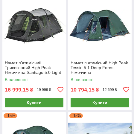
Намет пʼятимісний
Намет п'ятимісний High Peak
Трисезонний High Peak
Tessin 5.1 Deep Forest
Німеччина Santiago 5.0 Light
Німеччина
Grey/Dark Grey/Green
В наявності
В наявності
(11802)
16 999,15
10 794,15
₴
₴
19 999 ₴
12 699 ₴
Купити
Купити
–15%
–15%