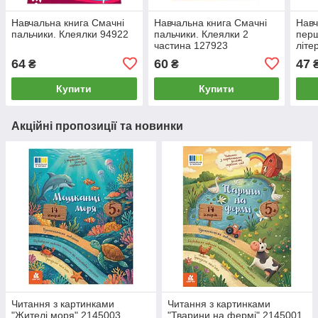
Навчальна книга Смачні
Навчальна книга Смачні
Навч
пальчики. Клеялки 94922
пальчики. Клеялки 2
перш
частина 127923
літе
64
60
47
₴
₴
Купити
Купити
Акційні пропозиції та новинки
Читання з картинками
Читання з картинками
"Жителі моря" 2145003
"Тварини на фермі" 2145001