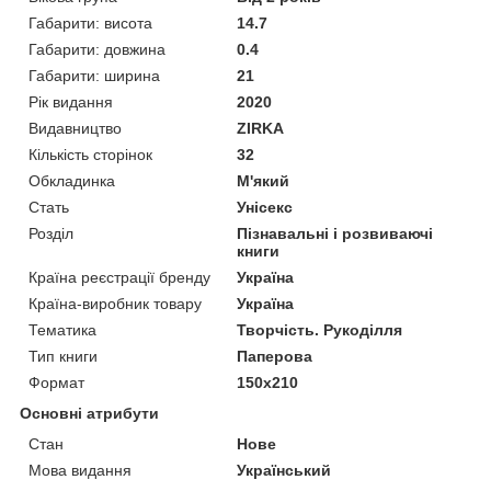
Габарити: висота
14.7
Габарити: довжина
0.4
Габарити: ширина
21
Рік видання
2020
Видавництво
ZIRKA
Кількість сторінок
32
Обкладинка
М'який
Стать
Унісекс
Розділ
Пізнавальні і розвиваючі
книги
Країна реєстрації бренду
Україна
Країна-виробник товару
Україна
Тематика
Творчість. Рукоділля
Тип книги
Паперова
Формат
150х210
Основні атрибути
Стан
Нове
Мова видання
Український