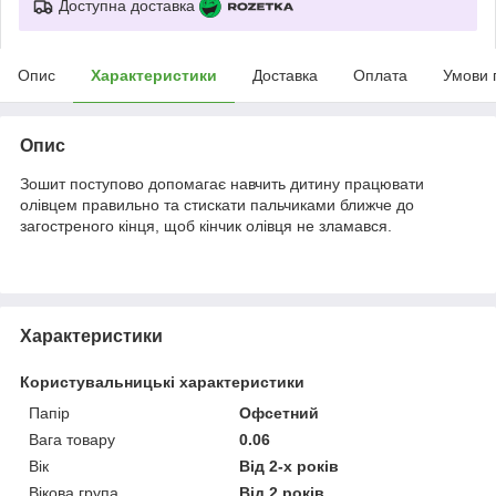
Доступна доставка
Опис
Характеристики
Доставка
Оплата
Умови 
Опис
Зошит поступово допомагає навчить дитину працювати
олівцем правильно та стискати пальчиками ближче до
загостреного кінця, щоб кінчик олівця не зламався.
Характеристики
Користувальницькі характеристики
Папір
Офсетний
Вага товару
0.06
Вік
Від 2-х років
Вікова група
Від 2 років