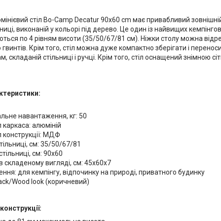
мінієвий стіл Bo-Camp Decatur 90x60 cm має привабливий зовнішній
ниці, виконаній у кольорі під дерево. Це один із найвищих кемпінго
ться по 4 рівням висоти (35/50/67/81 см). Ніжки столу можна відр
гвинтів. Крім того, стіл можна дуже компактно зберігати і переноси
м, складаній стільниці і ручці. Крім того, стіл оснащений знімною сі
актеристики:
льне навантаження, кг: 50
 каркаса: алюміній
 конструкції: МДФ
тільниці, см: 35/50/67/81
стільниці, см: 90х60
в складеному вигляді, см: 45х60х7
ння: для кемпінгу, відпочинку на природі, приватного будинку
lack/Wood look (коричневий)
конструкції: