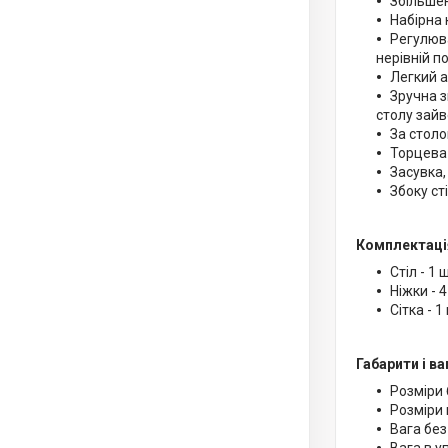
Збільше
Набірна 
Регулюва
нерівній п
Легкий а
Зручна з
столу зайв
За стол
Торцева
Засувка,
Збоку ст
Комплектаці
Стіл - 1 
Ніжки - 4
Сітка - 1
Габарити і ва
Розміри 
Розміри 
Вага без 