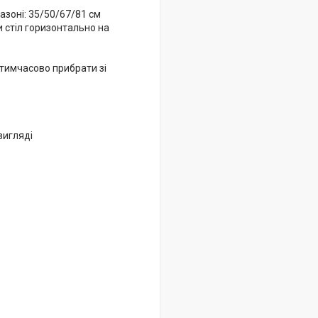
азоні: 35/50/67/81 см
 стіл горизонтально на
о тимчасово прибрати зі
вигляді