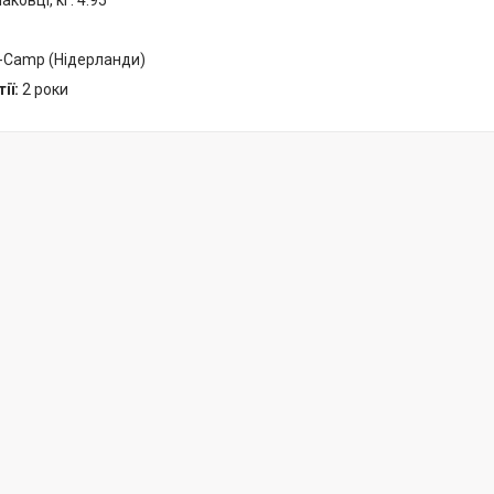
аковці, кг: 4.95
-Camp (Нідерланди)
ії:
2 роки