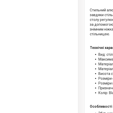
Стильний алю
завдяки стіль
столу регулюю
за допомогою 
знімним ніжка
стільницею.
Технічні хар
Вид: стіл
Максима
Матеріал
Матеріал
Висота с
Розміри 
Розміри 
Призначе
Колір: B
Особливості 