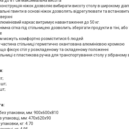
на до 81 см максимальна висота
конструкція ніжок дозволяє вибирати висоту столу в широкому діап
льні гвинти в основі ніжок дозволять відрегулювати та встановити
оверхні
люмінієвий каркас витримує навантаження до 50 кг.
німна сітка під стільницею дозволить зберігати продукти в тіні, аб
е
ом можуть комфортно розміститися 6 людей
 частина стільниці герметично окантована алюмінієвою кромкою
 що фіксує стіл у розкладеному та складеному положенні
ільниці є пластикова ручка для транспортування столу у зібраному 
я:
шт;
 шт;
 шт;
га:
без упаковки, мм: 900х600х810
в упаковці, мм: 470х620х90
упаковки, кг: 4.70