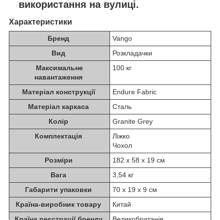
використання на вулиці.
Характеристики
Бренд
Vango
Вид
Розкладачки
Максимальне
100 кг
навантаження
Матеріал конструкції
Endure Fabric
Матеріал каркаса
Сталь
Колір
Granite Grey
Комплектація
Ліжко
Чохол
Розміри
182 х 58 х 19 см
Вага
3,54 кг
Габарити упаковки
70 х 19 х 9 см
Країна-виробник товару
Китай
Країна реєстрації бренду
Великобританія