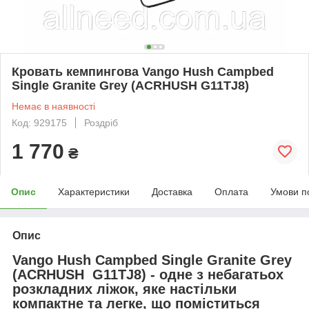
Кровать кемпингова Vango Hush Campbed
Single Granite Grey (ACRHUSH G11TJ8)
Немає в наявності
Код: 929175
Роздріб
1 770
₴
Опис
Характеристики
Доставка
Оплата
Умови п
Опис
Vango Hush Campbed Single Granite Grey
(ACRHUSH G11TJ8) - одне з небагатьох
розкладних ліжок, яке настільки
компактне та легке, що поміститься