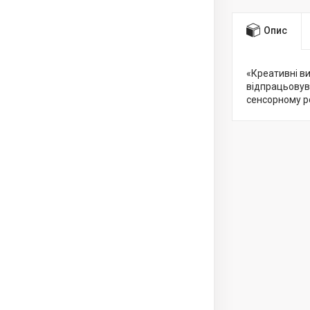
Опис
«Креативні ви
відпрацьовува
сенсорному ро