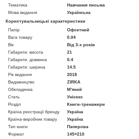
Тематика
Навчання письма
Мова видання
Українська
Користувальницькі характеристики
Папір
Офсетний
Вага товару
0.04
Вік
Від 3-х років
Габарити: висота
21
Габарити: довжина
0.4
Габарити: ширина
14.5
Рік видання
2018
Видавництво
ZIRKA
Обкладинка
М'який
Стать
Унісекс
Розділ
Книги-тренажери
Країна реєстрації бренду
Україна
Країна-виробник товару
Україна
Тип книги
Паперова
Формат
145×210