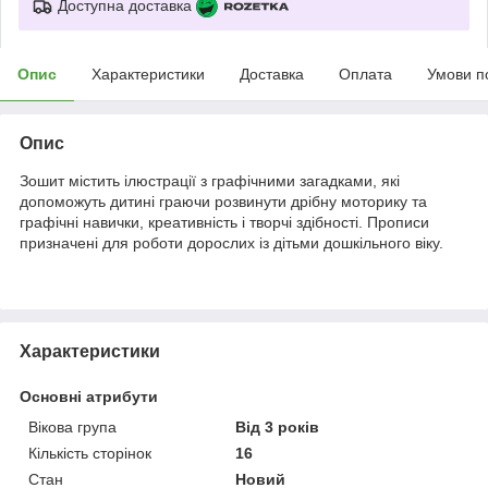
Доступна доставка
Опис
Характеристики
Доставка
Оплата
Умови п
Опис
Зошит містить ілюстрації з графічними загадками, які
допоможуть дитині граючи розвинути дрібну моторику та
графічні навички, креативність і творчі здібності. Прописи
призначені для роботи дорослих із дітьми дошкільного віку.
Характеристики
Основні атрибути
Вікова група
Від 3 років
Кількість сторінок
16
Стан
Новий