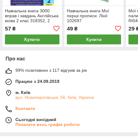
Навчальна книга 3000
Навчальна книга Мої
Мої 
вправ і завдань Англійська
перші прописи. Лінії
пали
мова 2 клас 318352, 2
102697
RI04
частини
57
49
29
₴
₴
Купити
Купити
Про нас
99% позитивних з 117 відгуків за рік
Працює з 24.09.2019
м. Київ
вул. Новопирогівська, 56, Київ, Україна
Контакти
Сьогодні вихідний
Показати весь графік роботи