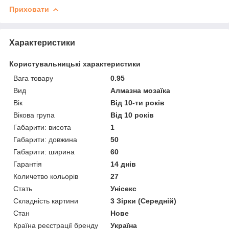
Приховати
Характеристики
Користувальницькі характеристики
Вага товару
0.95
Вид
Алмазна мозаїка
Вік
Від 10-ти років
Вікова група
Від 10 років
Габарити: висота
1
Габарити: довжина
50
Габарити: ширина
60
Гарантія
14 днів
Количетво кольорів
27
Стать
Унісекс
Складність картини
3 Зірки (Середній)
Стан
Нове
Країна реєстрації бренду
Україна