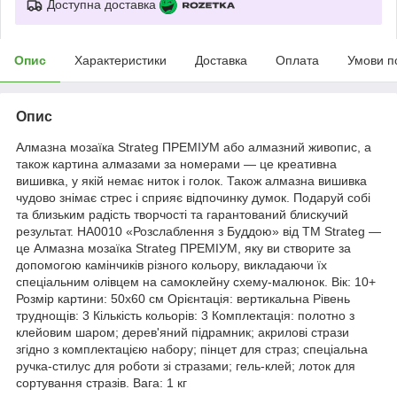
Доступна доставка
Опис
Характеристики
Доставка
Оплата
Умови п
Опис
Алмазна мозаїка Strateg ПРЕМІУМ або алмазний живопис, а
також картина алмазами за номерами — це креативна
вишивка, у якій немає ниток і голок. Також алмазна вишивка
чудово знімає стрес і сприяє відпочинку думок. Подаруй собі
та близьким радість творчості та гарантований блискучий
результат. HA0010 «Розслаблення з Буддою» від ТМ Strateg —
це Алмазна мозаїка Strateg ПРЕМІУМ, яку ви створите за
допомогою камінчиків різного кольору, викладаючи їх
спеціальним олівцем на самоклейну схему-малюнок. Вік: 10+
Розмір картини: 50х60 см Орієнтація: вертикальна Рівень
труднощів: 3 Кількість кольорів: 3 Комплектація: полотно з
клейовим шаром; дерев'яний підрамник; акрилові стрази
згідно з комплектацією набору; пінцет для страз; спеціальна
ручка-стилус для роботи зі стразами; гель-клей; лоток для
сортування стразів. Вага: 1 кг