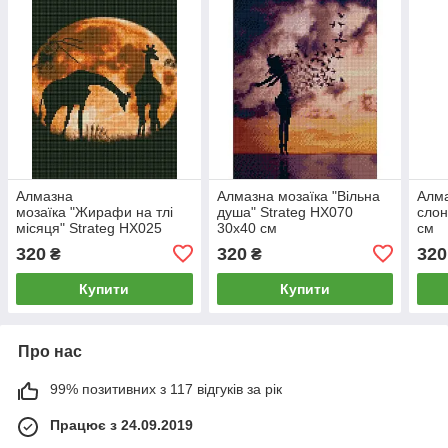
Алмазна
Алмазна мозаїка "Вільна
Алма
мозаїка "Жирафи на тлі
душа" Strateg HX070
слон
місяця" Strateg HX025
30х40 см
см
30х40 см
320
320
320
₴
₴
Купити
Купити
Про нас
99% позитивних з 117 відгуків за рік
Працює з 24.09.2019