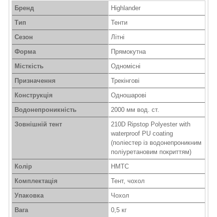
Бренд
Highlander
Тип
Тенти
Сезон
Літні
Форма
Прямокутна
Місткість
Одномісні
Призначення
Трекінгові
Конструкція
Одношарові
Водонепроникність
2000 мм вод. ст.
Зовнішній тент
210D Ripstop Polyester with
waterproof PU coating
(поліестер із водонепроникним
поліуретановим покриттям)
Колір
HMTC
Комплектація
Тент, чохол
Упаковка
Чохол
Вага
0,5 кг