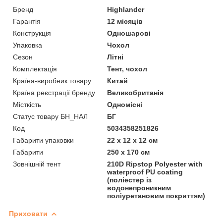
Бренд
Highlander
Гарантія
12 місяців
Конструкція
Одношарові
Упаковка
Чохол
Сезон
Літні
Комплектація
Тент, чохол
Країна-виробник товару
Китай
Країна реєстрації бренду
Великобританія
Місткість
Одномісні
Статус товару БН_НАЛ
БГ
Код
5034358251826
Габарити упаковки
22 х 12 х 12 см
Габарити
250 х 170 см
Зовнішній тент
210D Ripstop Polyester with
waterproof PU coating
(поліестер із
водонепроникним
поліуретановим покриттям)
Приховати