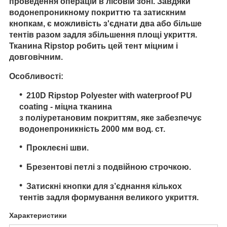
проведення операцій в лісовій зоні. Завдяки
водонепроникному покриттю та затискним
кнопкам, є можливість з'єднати два або більше
тентів разом задля збільшення площі укриття.
Тканина Ripstop робить цей тент міцним і
довговічним.
Особливості:
210D Ripstop Polyester with waterproof PU
coating - міцна тканина
з поліуретановим покриттям, яке забезпечує
водонепроникність 2000 мм вод. ст.
Проклеєні шви.
Брезентові петлі з подвійною строчкою.
Затискні кнопки для з’єднання кількох
тентів задля формування великого укриття.
Характеристики