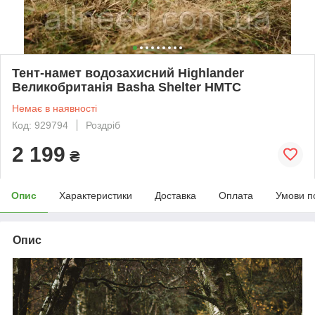
Тент-намет водозахисний Highlander
Великобританія Basha Shelter HMTC
Немає в наявності
Код: 929794
Роздріб
2 199
₴
Опис
Характеристики
Доставка
Оплата
Умови п
Опис