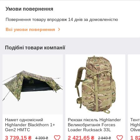
Умови повернення
Повернення товару впродовж 14 днів за домовленістю
Всі умови повернення
Подібні товари компанії
Намет одномісний
Рюкзак піксель Highlander
Тент
Highlander Blackthorn 1+
Великобританія Forces
High
Gen2 HMTC
Loader Rucksack 33L
Oliv
(TEN131XLV2-HC)
HMTC
3 739,15
2 421,65
1 8
₴
₴
4 399 ₴
2 849 ₴