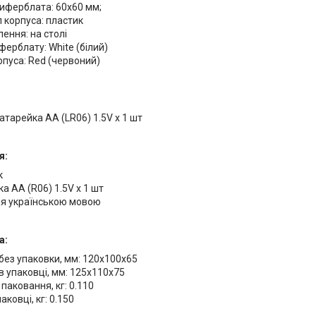
иферблата: 60x60 мм;
 корпуса: пластик
ення: на столі
ферблату: White (білий)
рпуса: Red (червоний)
батарейка АA (LR06) 1.5V х 1 шт
я:
к
а АA (R06) 1.5V х 1 шт
ія українською мовою
а:
без упаковки, мм: 120х100х65
в упаковці, мм: 125х110х75
 паковання, кг: 0.110
аковці, кг: 0.150