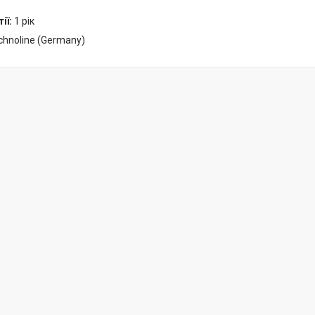
ії:
1 рік
chnoline (Germany)