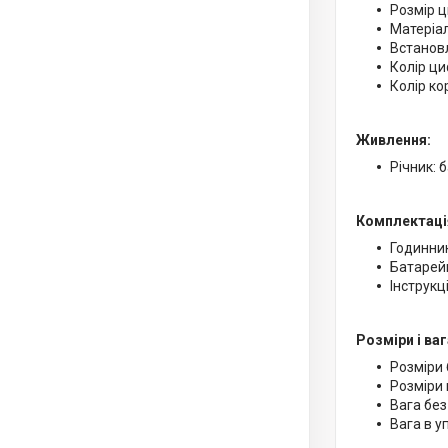
Розмір ц
Матеріал
Встановл
Колір ци
Колір ко
Живлення:
Річник: 
Комплектаці
Годинни
Батарейк
Інструкц
Розміри і ваг
Розміри 
Розміри 
Вага без
Вага в уп