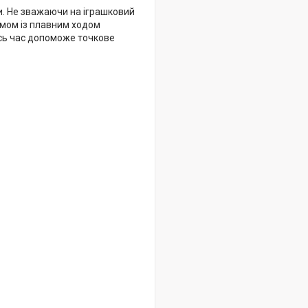
и. Не зважаючи на іграшковий
змом із плавним ходом
тись час допоможе точкове