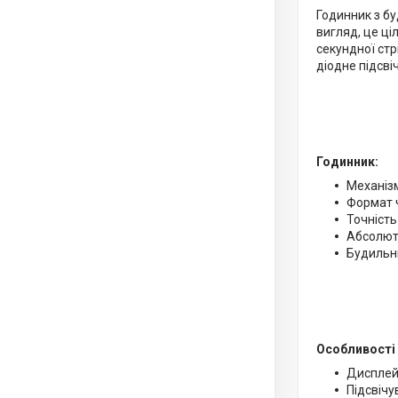
Годинник з бу
вигляд, це ц
секундної стр
діодне підсві
Годинник:
Механіз
Формат ч
Точність
Абсолют
Будильни
Особливості 
Дисплей
Підсвічу