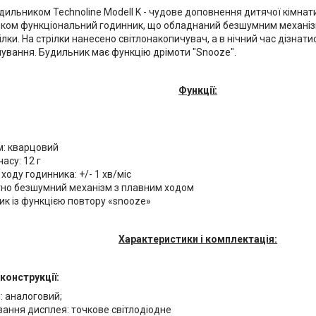
дильником Technoline Modell K - чудове доповнення дитячої кімнат
ілком функціональний годинник, що обладнаний безшумним механі
ілки. На стрілки нанесено світлонакопичувач, а в нічний час дізна
чування. Будильник має функцію дрімоти "Snooze".
Функції:
м: кварцовий
асу: 12 г
 ходу годинника: +/- 1 хв/міс
но безшумний механізм з плавним ходом
к із функцією повтору «snooze»
Характеристики і комплектація:
конструкції:
: аналоговий;
вання дисплея: точкове світлодіодне