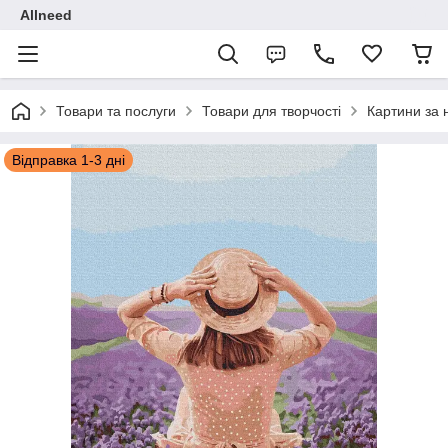
Allneed
Товари та послуги
Товари для творчості
Картини за
Відправка 1-3 дні