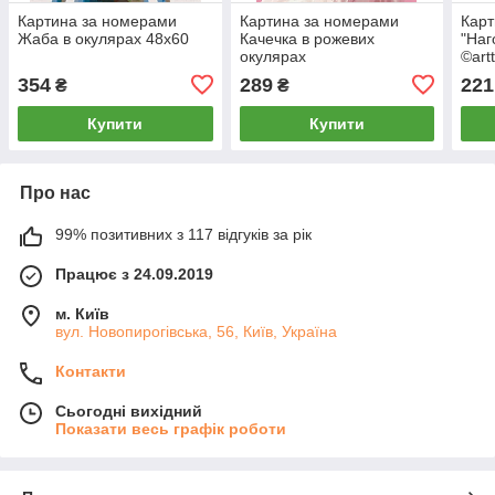
Картина за номерами
Картина за номерами
Карт
Жаба в окулярах 48х60
Качечка в рожевих
"Наг
окулярах
©art
AC 3
354
289
221
₴
₴
Купити
Купити
Про нас
99% позитивних з 117 відгуків за рік
Працює з 24.09.2019
м. Київ
вул. Новопирогівська, 56, Київ, Україна
Контакти
Сьогодні вихідний
Показати весь графік роботи