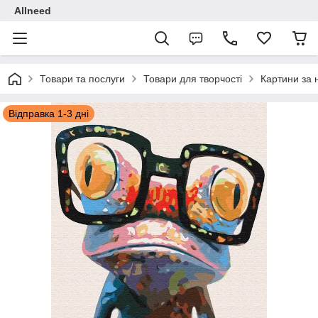
Allneed
Товари та послуги
Товари для творчості
Картини за
Відправка 1-3 дні