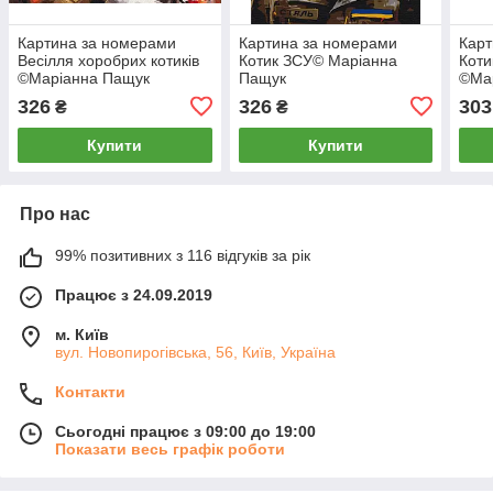
Картина за номерами
Картина за номерами
Карт
Весілля хоробрих котиків
Котик ЗСУ© Маріанна
Коти
©Маріанна Пащук
Пащук
©Ма
326
326
303
₴
₴
Купити
Купити
Про нас
99% позитивних з 116 відгуків за рік
Працює з 24.09.2019
м. Київ
вул. Новопирогівська, 56, Київ, Україна
Контакти
Сьогодні працює з 09:00 до 19:00
Показати весь графік роботи