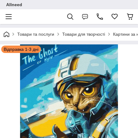
Allneed
Товари та послуги
Товари для творчості
Картини за
Відправка 1-3 дні