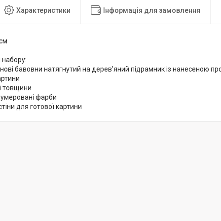
Характеристики
Інформація для замовлення
 см
 набору:
снові бавовни натягнутий на дерев'яний підрамник із нанесеною 
артини
ої товщини
нумеровані фарби
стіни для готової картини