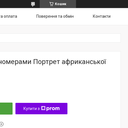
Кошик
та оплата
Поверення та обмін
Контакти
 номерами Портрет африканської
Купити з