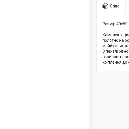
Опис
Розмір 40x50
Комплектація
полотно на о
майбутньої к
3 пензлі різн
акрилові про
кріплення до 