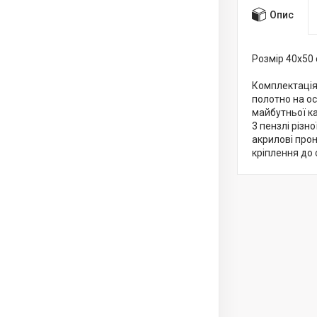
Опис
Розмір 40x50
Комплектація
полотно на о
майбутньої к
3 пензлі різн
акрилові про
кріплення до 