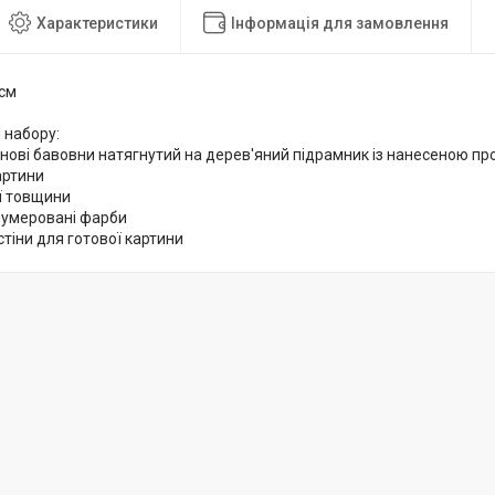
Характеристики
Інформація для замовлення
 см
 набору:
снові бавовни натягнутий на дерев'яний підрамник із нанесеною 
артини
ої товщини
нумеровані фарби
стіни для готової картини