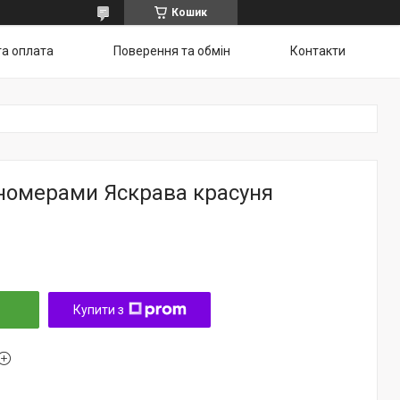
Кошик
та оплата
Поверення та обмін
Контакти
 номерами Яскрава красуня
Купити з