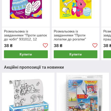
Розмальовка із
Розмальовка із
Розм
завданнями "Проти шапок
завданнями "Проти
завд
до чобіт" 931012, 12
лопатки до рогатки"
ігра
сторінок
931006, 12 сторінок
9310
38
38
38
₴
₴
Купити
Купити
Акційні пропозиції та новинки