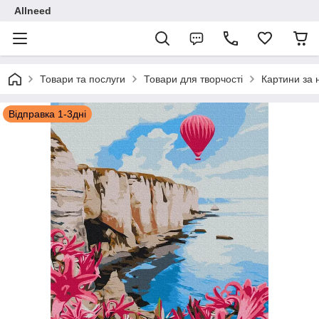
Allneed
Товари та послуги
Товари для творчості
Картини за
Відправка 1-3дні