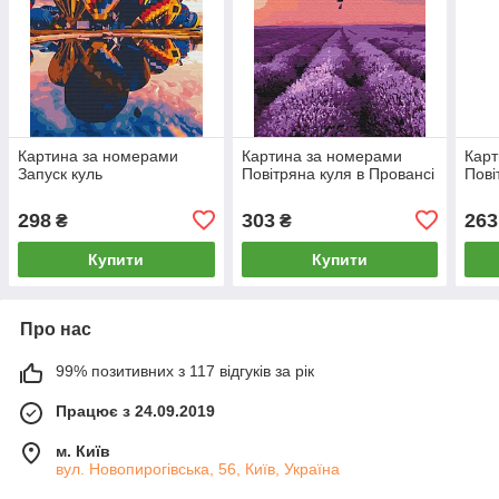
Картина за номерами
Картина за номерами
Карт
Запуск куль
Повітряна куля в Провансі
Пові
298
303
263
₴
₴
Купити
Купити
Про нас
99% позитивних з 117 відгуків за рік
Працює з 24.09.2019
м. Київ
вул. Новопирогівська, 56, Київ, Україна