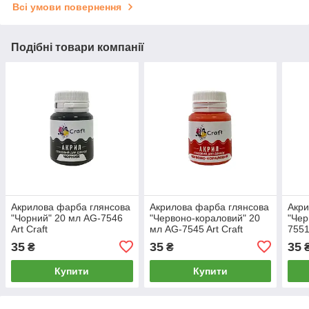
Всі умови повернення
Подібні товари компанії
Акрилова фарба глянсова
Акрилова фарба глянсова
Акри
"Чорний" 20 мл AG-7546
"Червоно-кораловий" 20
"Чер
Art Craft
мл AG-7545 Art Craft
7551
35
35
35
₴
₴
Купити
Купити