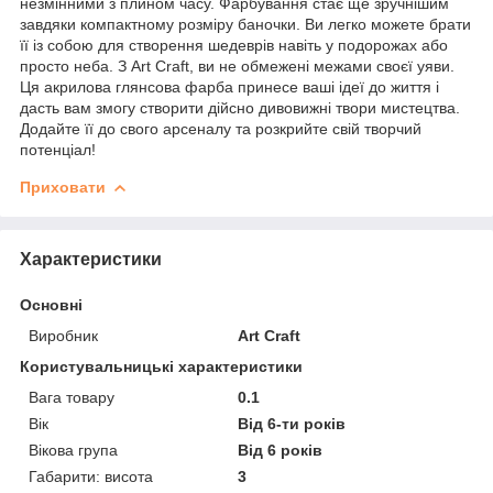
незмінними з плином часу. Фарбування стає ще зручнішим
завдяки компактному розміру баночки. Ви легко можете брати
її із собою для створення шедеврів навіть у подорожах або
просто неба. З Art Craft, ви не обмежені межами своєї уяви.
Ця акрилова глянсова фарба принесе ваші ідеї до життя і
дасть вам змогу створити дійсно дивовижні твори мистецтва.
Додайте її до свого арсеналу та розкрийте свій творчий
потенціал!
Приховати
Характеристики
Основні
Виробник
Art Craft
Користувальницькі характеристики
Вага товару
0.1
Вік
Від 6-ти років
Вікова група
Від 6 років
Габарити: висота
3