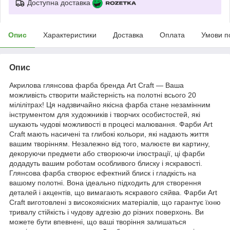
Доступна доставка
Опис
Характеристики
Доставка
Оплата
Умови п
Опис
Акрилова глянсова фарба бренда Art Craft — Ваша
можливість створити майстерність на полотні всього 20
мілілітрах! Ця надзвичайно якісна фарба стане незамінним
інструментом для художників і творчих особистостей, які
шукають чудові можливості в процесі малювання. Фарби Art
Craft мають насичені та глибокі кольори, які надають життя
вашим творінням. Незалежно від того, малюєте ви картину,
декоруючи предмети або створюючи ілюстрації, ці фарби
додадуть вашим роботам особливого блиску і яскравості.
Глянсова фарба створює ефектний блиск і гладкість на
вашому полотні. Вона ідеально підходить для створення
деталей і акцентів, що вимагають яскравого сяйва. Фарби Art
Craft виготовлені з високоякісних матеріалів, що гарантує їхню
тривалу стійкість і чудову адгезію до різних поверхонь. Ви
можете бути впевнені, що ваші творіння залишаться