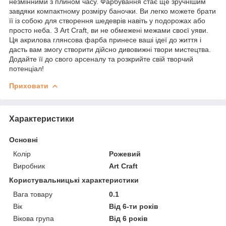
незмінними з плином часу. Фарбування стає ще зручнішим
завдяки компактному розміру баночки. Ви легко можете брати
її із собою для створення шедеврів навіть у подорожах або
просто неба. З Art Craft, ви не обмежені межами своєї уяви.
Ця акрилова глянсова фарба принесе ваші ідеї до життя і
дасть вам змогу створити дійсно дивовижні твори мистецтва.
Додайте її до свого арсеналу та розкрийте свій творчий
потенціал!
Приховати
Характеристики
Основні
Колір
Рожевий
Виробник
Art Craft
Користувальницькі характеристики
Вага товару
0.1
Вік
Від 6-ти років
Вікова група
Від 6 років