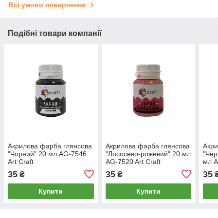
Всі умови повернення
Подібні товари компанії
Акрилова фарба глянсова
Акрилова фарба глянсова
Акри
"Чорний" 20 мл AG-7546
"Лососево-рожевий" 20 мл
"Чер
Art Craft
AG-7520 Art Craft
мл A
35
35
35
₴
₴
Купити
Купити