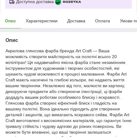
Доступна доставка
Опис
Характеристики
Доставка
Оплата
Умови п
Опис
Акрилова глянсова фарба бренда Art Craft — Ваша
можливість створити майстерність на полотні всього 20
мілілітрах! Ця надзвичайно якісна фарба стане незамінним
інструментом для художників і творчих особистостей, які
шукають чудові можливості в процесі малювання. Фарби Art
Craft мають насичені та глибокі кольори, які надають життя
вашим творінням. Незалежно від того, малюєте ви картину,
декоруючи предмети або створюючи ілюстрації, ці фарби
додадуть вашим роботам особливого блиску і яскравості.
Глянсова фарба створює ефектний блиск і гладкість на
вашому полотні. Вона ідеально підходить для створення
деталей і акцентів, що вимагають яскравого сяйва. Фарби Art
Craft виготовлені з високоякісних матеріалів, що гарантує їхню
тривалу стійкість і чудову адгезію до різних поверхонь. Ви
можете бути впевнені, що ваші творіння залишаться