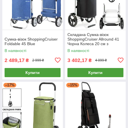
Складана Сумка-візок
Сумка-візок ShoppingCruiser
ShoppingCruiser Allround 41
Foldable 45 Blue
Чорна Колеса 20 см з
підшипниками
В наявності
В наявності
2 489,17
3 402,17
₴
₴
2 999 ₴
4 099 ₴
Купити
Купити
–17%
–15%