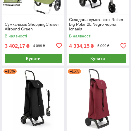
Складана сумка-візок Rolser
Cумка-візок ShoppingCruiser
Big Polar 2L Negro чорна
Allround Green
Іспанія
В наявності
В наявності
3 402,17
4 334,15
₴
₴
4 099 ₴
5 099 ₴
Купити
Купити
–15%
–15%