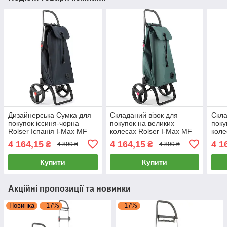
Дизайнерська Сумка для
Складаний візок для
Скла
покупок іссиня-чорна
покупок на великих
поку
Rolser Іспанія I-Max MF
колесах Rolser I-Max MF
коле
2LRSG 43 Marengo
2LRSG Sea Coast зелена
2LRS
4 164,15
4 164,15
4 1
₴
₴
4 899 ₴
4 899 ₴
Іспанія
Купити
Купити
Акційні пропозиції та новинки
Новинка
–17%
–17%