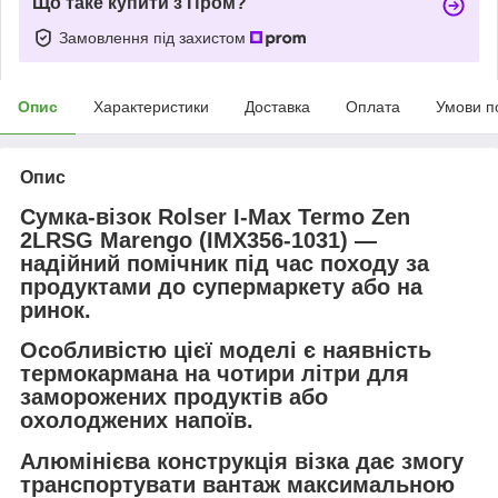
Що таке купити з Пром?
Замовлення під захистом
Опис
Характеристики
Доставка
Оплата
Умови п
Опис
Сумка-візок Rolser I-Max Termo Zen
2LRSG Marengo (IMX356-1031) —
надійний помічник під час походу за
продуктами до супермаркету або на
ринок.
Особливістю цієї моделі є наявність
термокармана на чотири літри для
заморожених продуктів або
охолоджених напоїв.
Алюмінієва конструкція візка дає змогу
транспортувати вантаж максимальною