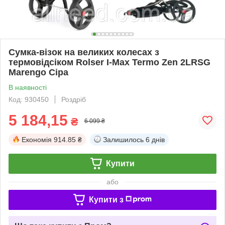
Сумка-візок на великих колесах з
термовідсіком Rolser I-Max Termo Zen 2LRSG
Marengo Сіра
В наявності
Код: 930450
Роздріб
5 184,15
₴
6 099 ₴
Економія
914.85 ₴
Залишилось
6 днів
Купити
або
Купити з