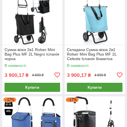
Сумка-візок 2в1 Rolser Mini
Складана Сумка-візок 2в1
Bag Plus MF 2L Negro Іспанія
Rolser Mini Bag Plus MF 2L
чорна
Celeste Іспанія блакитна
В наявності
В наявності
3 900,17
3 900,17
₴
₴
4 699 ₴
4 699 ₴
Купити
Купити
–17%
–17%