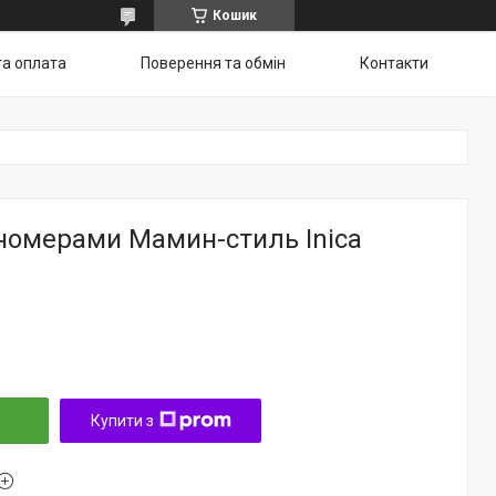
Кошик
та оплата
Поверення та обмін
Контакти
 номерами Мамин-стиль Inica
Купити з