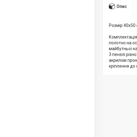
Опис
Розмір 40x50
Комплектація
полотно на о
майбутньої к
3 пензлі різн
акрилові про
кріплення до 