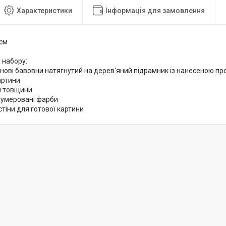
Характеристики
Інформація для замовлення
 см
 набору:
снові бавовни натягнутий на дерев'яний підрамник із нанесеною 
артини
ої товщини
нумеровані фарби
стіни для готової картини