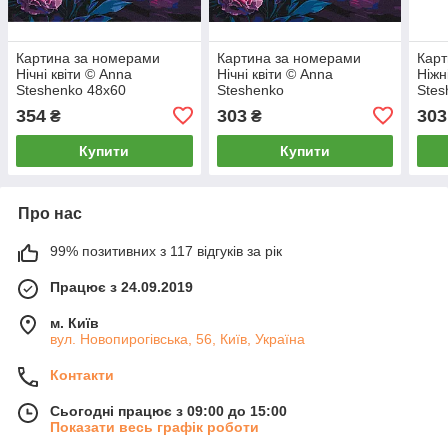
Картина за номерами
Картина за номерами
Карт
Нічні квіти © Anna
Нічні квіти © Anna
Ніжн
Steshenko 48х60
Steshenko
Stes
354
303
303
₴
₴
Купити
Купити
Про нас
99% позитивних з 117 відгуків за рік
Працює з 24.09.2019
м. Київ
вул. Новопирогівська, 56, Київ, Україна
Контакти
Сьогодні працює з 09:00 до 15:00
Показати весь графік роботи