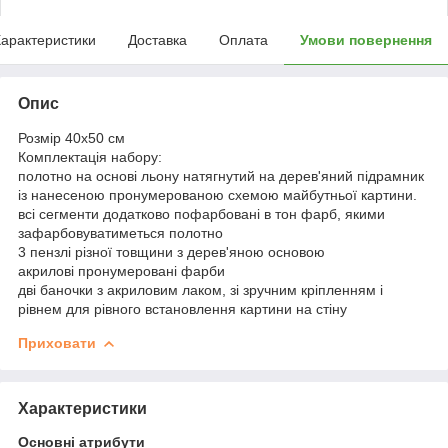
арактеристики
Доставка
Оплата
Умови повернення
Опис
Розмір 40x50 см
Комплектація набору:
полотно на основі льону натягнутий на дерев'яний підрамник
із нанесеною пронумерованою схемою майбутньої картини.
всі сегменти додатково пофарбовані в тон фарб, якими
зафарбовуватиметься полотно
3 пензлі різної товщини з дерев'яною основою
акрилові пронумеровані фарби
дві баночки з акриловим лаком, зі зручним кріпленням і
рівнем для рівного встановлення картини на стіну
Приховати
Характеристики
Основні атрибути