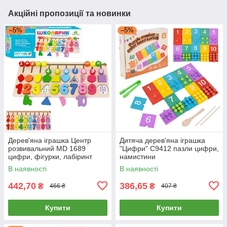
Акційні пропозиції та новинки
–5%
–5%
Дерев'яна іграшка Центр
Дитяча дерев'яна іграшка
розвивальний MD 1689
"Цифри" C9412 пазли цифри,
цифри, фігурки, лабіринт
намистини
В наявності
В наявності
442,70
386,65
₴
₴
466 ₴
407 ₴
Купити
Купити