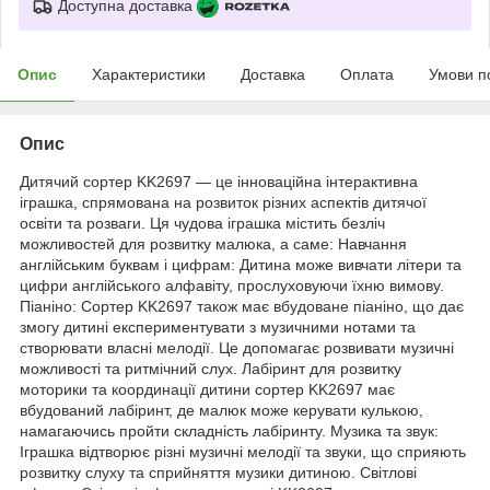
Доступна доставка
Опис
Характеристики
Доставка
Оплата
Умови п
Опис
Дитячий сортер KK2697 — це інноваційна інтерактивна
іграшка, спрямована на розвиток різних аспектів дитячої
освіти та розваги. Ця чудова іграшка містить безліч
можливостей для розвитку малюка, а саме: Навчання
англійським буквам і цифрам: Дитина може вивчати літери та
цифри англійського алфавіту, прослуховуючи їхню вимову.
Піаніно: Сортер KK2697 також має вбудоване піаніно, що дає
змогу дитині експериментувати з музичними нотами та
створювати власні мелодії. Це допомагає розвивати музичні
можливості та ритмічний слух. Лабіринт для розвитку
моторики та координації дитини сортер KK2697 має
вбудований лабіринт, де малюк може керувати кулькою,
намагаючись пройти складність лабіринту. Музика та звук:
Іграшка відтворює різні музичні мелодії та звуки, що сприяють
розвитку слуху та сприйняття музики дитиною. Світлові