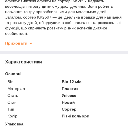
ефекти: Світлові ефекти на сортері KK2697 надають
веселощів і інтригу дитячому дослідженню. Вони роблять
навчання та гру привабливішими для маленьких дітей.
Загалом, сортер KK2697 — це ідеальна іграшка для навчання
та розвитку дітей, об'єднуючи в собі навчальні та розважальні
функції, що сприяють розвитку різних аспектів дитячої
особистості.
Приховати
Характеристики
Основні
Вік
Від 12 міс
Матеріал
Пластик
Стать
Унісекс
Стан
Новий
Тип
Сортер
Колір
Різні кольори
Упаковка