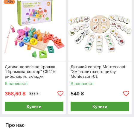
–5%
Дитяча дерев'яна іграшка
Дитячий сортер Монтессорі
"Пірамідка-сортер" C9416
"Зміна життєвого циклу"
риболовля, вкладки
Montessori-01
В наявності
В наявності
368,60
540
₴
₴
388 ₴
Купити
Купити
Про нас