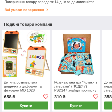
Повернення товару впродовж 14 днів за домовленістю
Всі умови повернення
Подібні товари компанії
Дитяча розвивальна
Розвивальна гра "Котики з
Дитя
дощечка з цифрами та
літерами" (ПСД247)
перш
фігурами MD 1028
PSD247 знайди прописну
літе
дерев'яна
та дрібну букву
658
310
358
₴
₴
Купити
Купити