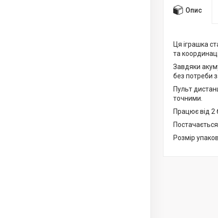
Опис
Ця іграшка ст
та координації
Завдяки акум
без потреби 
Пульт дистанц
точними.
Працює від 2 
Постачається в
Розмір упаков