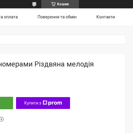
Кошик
та оплата
Поверення та обмін
Контакти
 номерами Різдвяна мелодія
Купити з