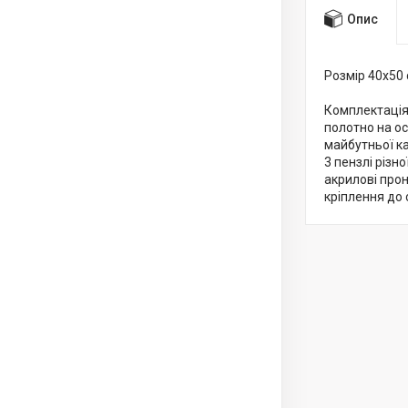
Опис
Розмір 40x50
Комплектація
полотно на о
майбутньої к
3 пензлі різн
акрилові про
кріплення до 