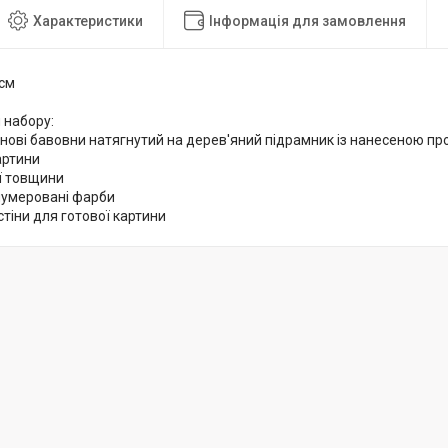
Характеристики
Інформація для замовлення
 см
 набору:
снові бавовни натягнутий на дерев'яний підрамник із нанесеною 
артини
ої товщини
нумеровані фарби
стіни для готової картини