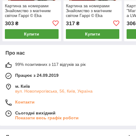
Картина за номерами
Картина за номерами
Карт
Знайомство з магічним
Знайомство з магічним
"Маг
світом Гаррі © Eka
світом Гаррі © Eka
a LW
Udaltsova
Udaltsova
303
317
306
₴
₴
Купити
Купити
Про нас
99% позитивних з 117 відгуків за рік
Працює з 24.09.2019
м. Київ
вул. Новопирогівська, 56, Київ, Україна
Контакти
Сьогодні вихідний
Показати весь графік роботи