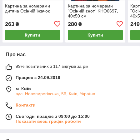
Картина за номерами
Картина за номерами
Карт
дитяча Осінній їжачок
"Осінній єнот" KHO6697,
"Осі
40x50 см
40х5
263
280
249
₴
₴
Купити
Купити
Про нас
99% позитивних з 117 відгуків за рік
Працює з 24.09.2019
м. Київ
вул. Новопирогівська, 56, Київ, Україна
Контакти
Сьогодні працює з 09:00 до 15:00
Показати весь графік роботи