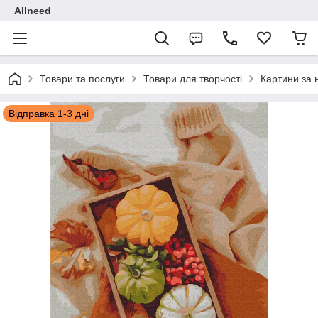
Allneed
Товари та послуги
Товари для творчості
Картини за
Відправка 1-3 дні