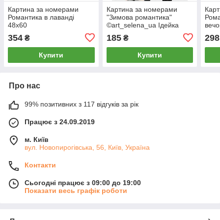
Картина за номерами
Картина за номерами
Карт
Романтика в лаванді
"Зимова романтика"
Рома
48х60
©art_selena_ua Ідейка
вечо
KHO8347 40х50 см
354
185
298
₴
₴
Купити
Купити
Про нас
99% позитивних з 117 відгуків за рік
Працює з 24.09.2019
м. Київ
вул. Новопирогівська, 56, Київ, Україна
Контакти
Сьогодні працює з 09:00 до 19:00
Показати весь графік роботи