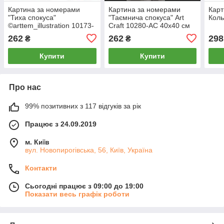
Картина за номерами
Картина за номерами
Карт
"Тиха спокуса"
"Таємнича спокуса" Art
Коль
©arttem_illustration 10173-
Craft 10280-AC 40х40 см
AC 40х40 см
262
262
298
₴
₴
Купити
Купити
Про нас
99% позитивних з 117 відгуків за рік
Працює з 24.09.2019
м. Київ
вул. Новопирогівська, 56, Київ, Україна
Контакти
Сьогодні працює з 09:00 до 19:00
Показати весь графік роботи