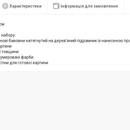
Характеристики
Інформація для замовлення
 см
 набору:
снові бавовни натягнутий на дерев'яний підрамник із нанесеною 
артини
ої товщини
нумеровані фарби
стіни для готової картини