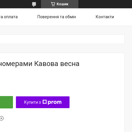
Кошик
та оплата
Поверення та обмін
Контакти
 номерами Кавова весна
Купити з