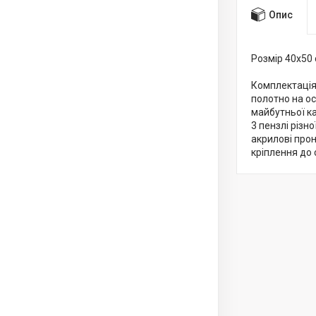
Опис
Розмір 40x50
Комплектація
полотно на о
майбутньої к
3 пензлі різн
акрилові про
кріплення до 