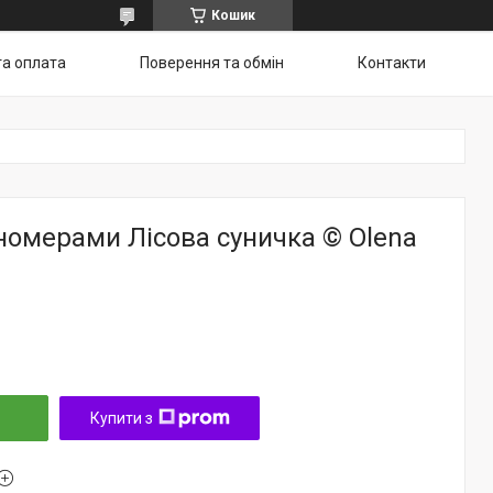
Кошик
та оплата
Поверення та обмін
Контакти
номерами Лісова суничка © Olena
Купити з