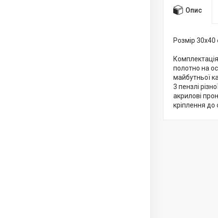
Опис
Розмір 30x40
Комплектація
полотно на о
майбутньої к
3 пензлі різн
акрилові про
кріплення до 