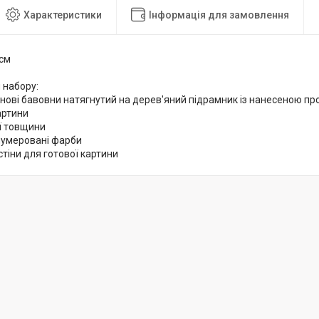
Характеристики
Інформація для замовлення
 см
 набору:
снові бавовни натягнутий на дерев'яний підрамник із нанесеною 
артини
ої товщини
нумеровані фарби
стіни для готової картини