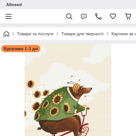
Allneed
Товари та послуги
Товари для творчості
Картини за
Відправка 1-3 дні