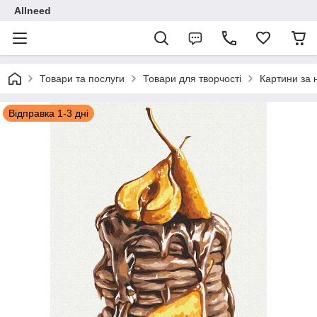
Allneed
Товари та послуги
Товари для творчості
Картини за
Відправка 1-3 дні