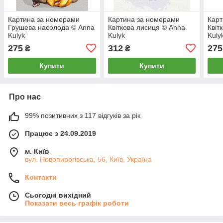
Картина за номерами
Картина за номерами
Карт
Грушева насолода © Anna
Квіткова лисиця © Anna
Квіт
Kulyk
Kulyk
Kuly
275
312
275
₴
₴
Купити
Купити
Про нас
99% позитивних з 117 відгуків за рік
Працює з 24.09.2019
м. Київ
вул. Новопирогівська, 56, Київ, Україна
Контакти
Сьогодні вихідний
Показати весь графік роботи