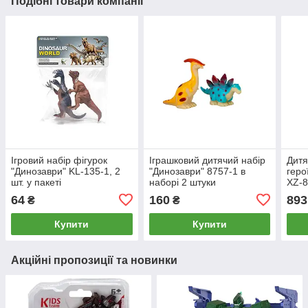
Подібні товари компанії
Ігровий набір фігурок
Іграшковий дитячий набір
Дитя
"Динозаври" KL-135-1, 2
"Динозаври" 8757-1 в
геро
шт. у пакеті
наборі 2 штуки
XZ-8
64
160
893
₴
₴
Купити
Купити
Акційні пропозиції та новинки