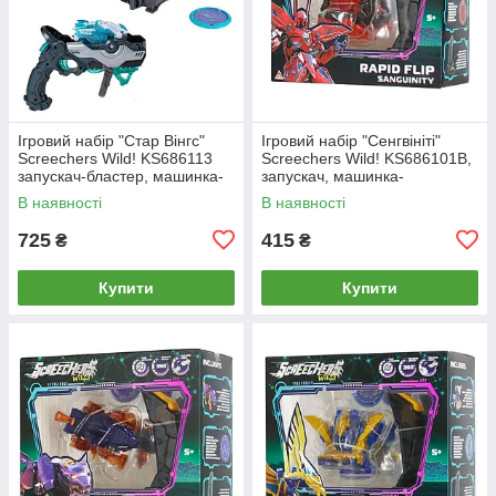
Ігровий набір "Стар Вінгс"
Ігровий набір "Сенгвініті"
Screechers Wild! KS686113
Screechers Wild! KS686101B,
запускач-бластер, машинка-
запускач, машинка-
трансформер
трансформер
В наявності
В наявності
725
415
₴
₴
Купити
Купити