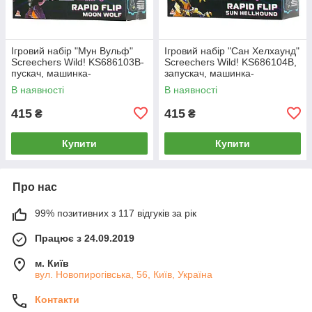
Ігровий набір "Мун Вульф"
Ігровий набір "Сан Хелхаунд"
Screechers Wild! KS686103B-
Screechers Wild! KS686104B,
пускач, машинка-
запускач, машинка-
трансформер
трансформер
В наявності
В наявності
415
415
₴
₴
Купити
Купити
Про нас
99% позитивних з 117 відгуків за рік
Працює з 24.09.2019
м. Київ
вул. Новопирогівська, 56, Київ, Україна
Контакти