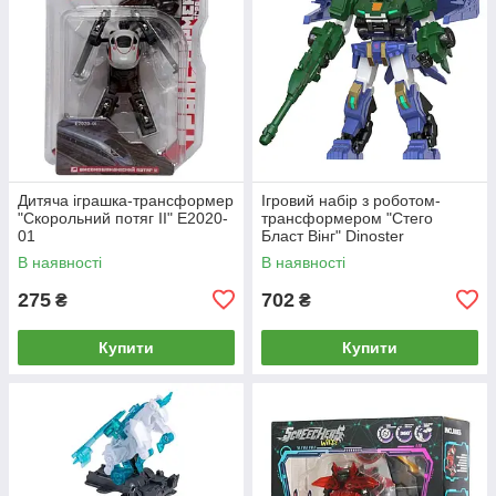
Дитяча іграшка-трансформер
Ігровий набір з роботом-
"Скорольний потяг II" E2020-
трансформером "Стего
01
Бласт Вінг" Dinoster
EU580874, 12,7 см
В наявності
В наявності
275
702
₴
₴
Купити
Купити