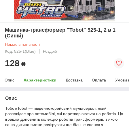
Машинка-трансформер "Tobot" 525-1, 2 в 1
(Синій)
Немає в наявності
Код: 525-1(Blue)
Роздріб
128
₴
Опис
Характеристики
Доставка
Оплата
Умови 
Опис
Тобот/Tobot — південнокорейський мультсеріал, який
розповідає про автомобілі, які перетворюються на роботів. Ця
іграшка доповнить колекцію роботів трансформерів, з якою
ваша дитина зможе розігрувати ще більше сценок з