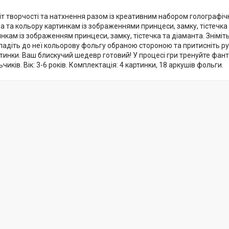
іт творчості та натхнення разом із креативним набором голографічно
 та кольору картинкам із зображеннями принцеси, замку, тістечка
нкам із зображенням принцеси, замку, тістечка та діаманта. Зніміть
ладіть до неї кольорову фольгу обраною стороною та притисніть р
тинки. Ваш блискучий шедевр готовий! У процесі гри тренуйте фантаз
чиків. Вік: 3-6 років. Комплектація: 4 картинки, 18 аркушів фольги.