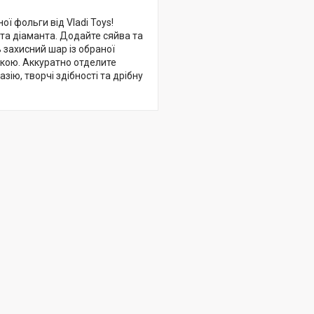
ї фольги від Vladi Toys!
 та діаманта. Додайте сяйва та
 захисний шар із обраної
укою. Аккуратно отделите
ію, творчі здібності та дрібну