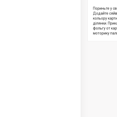
Пориньте у св
Додайте сяйва
кольору карти
ділянки. Прик
фольгу от кар
моторику паль