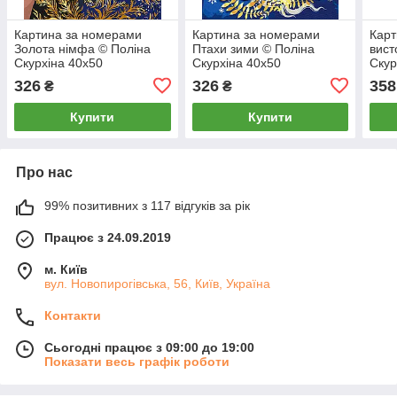
Картина за номерами
Картина за номерами
Карт
Золота німфа © Поліна
Птахи зими © Поліна
вист
Скурхіна 40х50
Скурхіна 40х50
Скур
326
326
358
₴
₴
Купити
Купити
Про нас
99% позитивних з 117 відгуків за рік
Працює з 24.09.2019
м. Київ
вул. Новопирогівська, 56, Київ, Україна
Контакти
Сьогодні працює з 09:00 до 19:00
Показати весь графік роботи