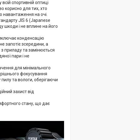
 всій спортивній оптиці
во корисно для тих, хто
о навантаження на очі.
андарту JIS 6 (Japanese
ду шкоди і не вплине на його
виключає конденсацію
не запотіє зсередини, а
я з приладу та замінюється
яної пари і не
ачення для мінімального
утрішнього фокусування
пилу та вологи, оберігаючи
ійний захист від
мфортного стану, що дає