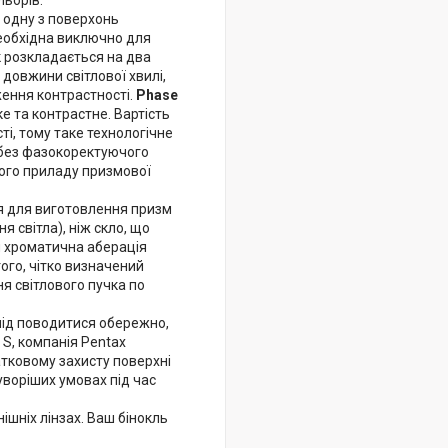
ьорів.
 одну з поверхонь
необхідна виключно для
ік розкладається на два
довжини світлової хвилі,
ення контрастності.
Phase
е та контрастне. Вартість
і, тому таке технологічне
 без фазокоректуючого
ого приладу призмової
ся для виготовлення призм
я світла), ніж скло, що
я хроматична аберація
того, чітко визначений
я світлового пучка по
 слід поводитися обережно,
 S, компанія Pentax
атковому захисту поверхні
суворіших умовах під час
ішніх лінзах. Ваш бінокль