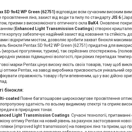
ax SD 9х42 WP Green (62751)
відповідає всім сучасним високим вим
просвітлення лінз, захист від води та пилу по стандарту
JIS 6
(Japa
том, призми з високоякісного оптичного скла
BaK4
. Оновлене покри
канням (
Enhanced Light Transmission Coatings
) створює криштале
тя корпусу забезпечує надійний захист від ковзання та стійкість до
ами і відкритим мостом, дозволяє зробити захват бінокля максимал
ель бінокля Pentax SD 9х42 WP Green (62751) придатна для викори
 (морські прогулянки, туризм), так серйозних спостережень (полю
иродніх умовах підвищеної вологості, при різких перепадах темпер
ової марки Pentax цінує високу якість своїх товарів, тому щоб викл
і оптики Pentax, на заводі виробника присвоюється унікальний се
ікувати справжність товару і бути впевненим, що у вас дійсно ори
лад.
і бінокля:
lti-coated
Повне багатошарове широкосмугове просвітлення оптик
тлопропускну здатність по всьому видимому спектрі та сприяє висок
ередачі в природних тонах.
anced Light Transmission Coatings
Сучасні технології, притаманні 
кісну оптику Pentax на новий рівень за рахунок застосування нової
плівки (improved light transmission) на поверхні лінз та призм, що