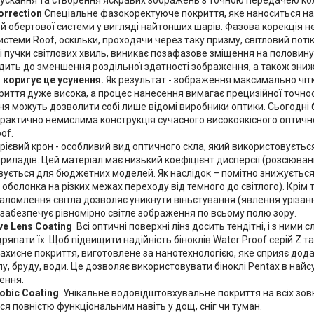
пускання та створення яскравих зображень з точною передачею кол
orrection
Спеціальне фазокоректуюче покриття, яке наноситься на
 обертової системи у вигляді найтонших шарів. Фазова корекція 
истеми Roof, оскільки, проходячи через таку призму, світловий пот
 пучки світлових хвиль, виникає позафазове зміщення на половину 
дить до зменшення роздільної здатності зображення, а також зниж
 коригує це усунення.
Як результат - зображення максимально чітк
риття дуже висока, а процес нанесення вимагає прецизійної точност
я можуть дозволити собі лише відомі виробники оптики. Сьогодні
практично немислима конструкція сучасного високоякісного оптичн
of.
рієвий крон - особливий вид оптичного скла, який використовуєть
риладів. Цей матеріал має низький коефіцієнт дисперсії (розсіюванн
вується для бюджетних моделей. Як наслідок – помітно знижуєтьс
оболонка на різких межах переходу від темного до світлого). Крім 
аломлення світла дозволяє уникнути віньєтування (явлення урізанн
 забезпечує рівномірно світле зображення по всьому полю зору.
ve Lens Coating
Всі оптичні поверхні лінз досить тендітні, і з ними
ряпати їх. Щоб підвищити надійність біноклів Water Proof серій Z та
ахисне покриття, виготовлене за нанотехнологією, яке сприяє дод
илу, бруду, води. Це дозволяє використовувати біноклі Pentax в най
ення.
obic Coating
Унікальне водовідштовхувальне покриття на всіх зовн
я повністю функціональним навіть у дощ, сніг чи туман.