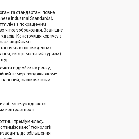
огам та стандартам: повне
nese Industrial Standards),
ття лінз з покращеним
во чітке зображення. Зовнішнє
 ударів. Конструкція корпусу з
ьно надійним і
стання як в повсякденних
вання, екстремальний туризм),
атур.
ючити підробки на ринку,
рійний номер, завдяки якому
гінальний, високоякісний
и забезпечує однаково
ій контрастності
оптиці преміум-класу,
 оптимізованої технології
 призводить до збільшення