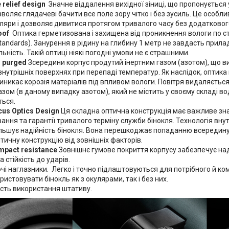
 relief design
Значне віддалення вихідної зіниці, що пропонується у
зволяє глядачеві бачити все поле зору чітко і без зусиль. Це особли
ляри і дозволяє дивитися протягом тривалого часу без додатковог
oof
Оптика герметизована і захищена від проникнення вологи по ст
 Standards). Занурення в рідину на глибину 1 метр не завдасть прила
ьність. Такій оптиці ніякі погодні умови не є страшними.
n purged
Зсередини корпус продутий інертним газом (азотом), що 
внутрішніх поверхнях при перепаді температур. Як наслідок, оптика 
иникає корозія матеріалів під впливом вологи. Повітря видаляєтьс
азом (в даному випадку азотом), який не містить у своєму складі вод
ться.
cus Optics Design
Ця складна оптична конструкція має важливе зн
ання та гарантії тривалого терміну служби бінокля. Технологія вн
льшує надійність бінокля. Вона перешкоджає попаданню всередину 
тичну конструкцію від зовнішніх факторів.
mpact resistance
Зовнішнє гумове покриття корпусу забезпечує над
 стійкість до ударів.
і наглазники. Легко і точно підлаштовуються для потрібного й ко
ристовувати бінокль як з окулярами, так і без них.
сть використання штативу.