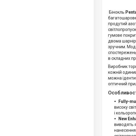
Бінокль
Pent
багатошарове 
продутий азо
світлопропус
гумове покрит
двома шарнір
зручним. Мод
спостережень
в складних пр
Виробник торг
кожній одиниц
можна ідентиф
оптичний при
Особливост
Fully-mu
високу сві
і кольороп
New Enh
виводять я
нанесення 