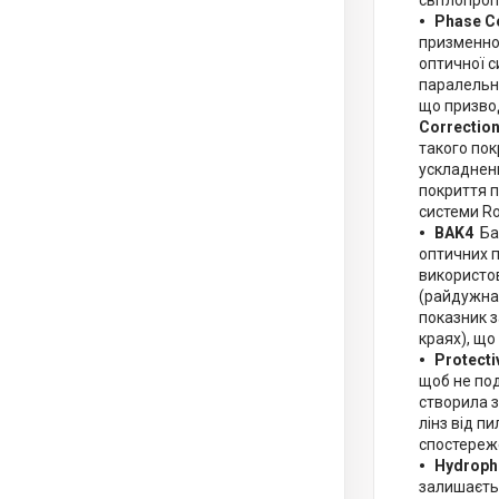
світлопро
Phase C
призменной
оптичної с
паралельні
що призво
Correction
такого пок
ускладненн
покриття 
системи Ro
BAK4
Ба
оптичних п
використо
(райдужна 
показник з
краях), що
Protecti
щоб не под
створила з
лінз від п
спостереж
Hydroph
залишаєтьс