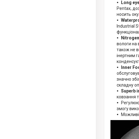
Long eye
Pentax, до
носить оку
Waterpr
Industrial
функціонал
Nitroge
вологи на 
також не в
інертним г
конденсує
Inner Fo
обслуговув
значно збі
складну оп
Superb i
ковзання та
Регулююч
змогу вико
Можливі