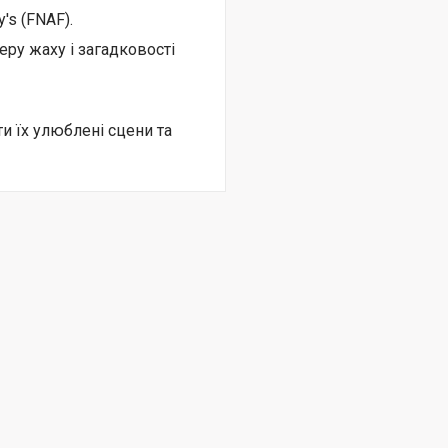
's (FNAF).
ру жаху і загадковості
и їх улюблені сцени та