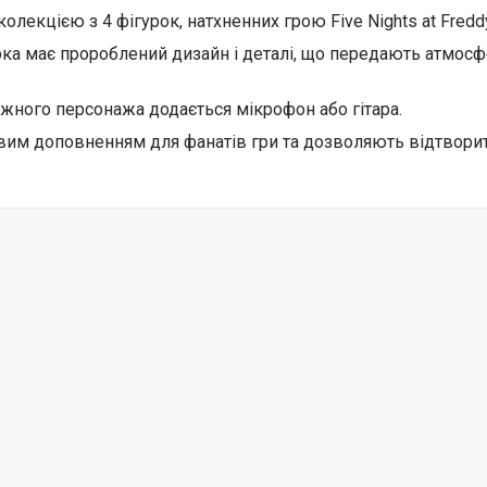
колекцією з 4 фігурок, натхненних грою Five Nights at Freddy
ка має пророблений дизайн і деталі, що передають атмосфе
жного персонажа додається мікрофон або гітара.
вим доповненням для фанатів гри та дозволяють відтворит