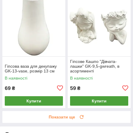
Гіпсове Кашпо "Дівчата-
Гіпсова ваза для декупажу
лашки" GK-9,5-gwreath, в
GK-13-vase, розмір 13 см
асортименті
В наявності
В наявності
69
59
₴
₴
Купити
Купити
Показати ще