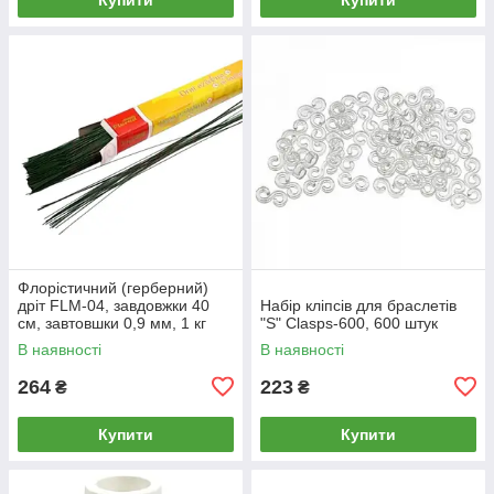
Флорістичний (герберний)
дріт FLM-04, завдовжки 40
Набір кліпсів для браслетів
см, завтовшки 0,9 мм, 1 кг
"S" Clasps-600, 600 штук
В наявності
В наявності
264
223
₴
₴
Купити
Купити