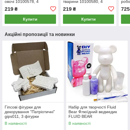
овочі 10100578, 4
тварини 10100580, 4
робо
формочки
формочки
219
219
725
₴
₴
Купити
Купити
Акційні пропозиції та новинки
Гіпсові фігурки для
Набір для творчості Fluid
декорування "Патріотичні"
Bear Флюїдний ведмедик
gips011, 3 фігурки
FLUID BEAR
В наявності
В наявності