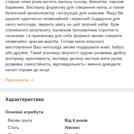
старше семи років містить мильну основу, блискітки, харчові
барвники, блістерну формочку для створення мила, а також
безпечний ароматизатор і інструкцію для новачків. Якщо Ви
шукали одночасно незвичайний і корисний подарунок для
свого непосиди, зверніть увагу на цей творчий набір. Крім
отриманого результату, малюкові тренуватиме спритність
пальчиків, і в приємному для себе форматі зможе створити
незвичайні, красиві вироби. Готове мило власного
виготовлення Ваш непосида зможе подарувати мамі, бабусі
або друзям. Такий різновид творчості чудово розвиває дрібну
моторику, креативність, мотивує дитину частіше мити ручки,
розвиває самостійність, відповідальність і вміння доводити
начаті справи до кінця.
Приховати
Характеристики
Основні атрибути
Вікова група
Від 6 років
Стать
Унісекс