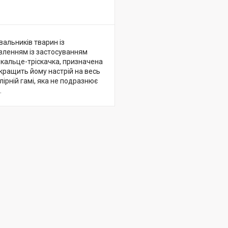
альників тварин із
овленням із застосуванням
зкальце-тріскачка, призначена
окращить йому настрій на весь
ірній гамі, яка не подразнює
.