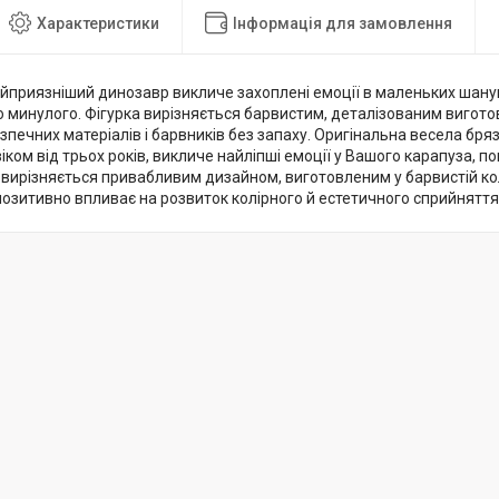
Характеристики
Інформація для замовлення
айприязніший динозавр викличе захоплені емоції в маленьких шанув
о минулого. Фігурка вирізняється барвистим, деталізованим вигот
печних матеріалів і барвників без запаху. Оригінальна весела бря
іком від трьох років, викличе найліпші емоції у Вашого карапуза, п
 вирізняється привабливим дизайном, виготовленим у барвистій кол
 позитивно впливає на розвиток колірного й естетичного сприйняття