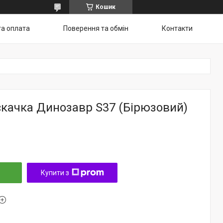
Кошик
та оплата
Поверення та обмін
Контакти
скачка Динозавр S37 (Бірюзовий)
Купити з