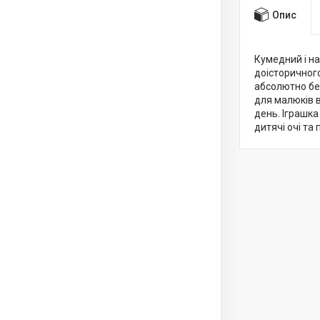
Опис
Кумедний і н
доісторичног
абсолютно без
для малюків в
день. Іграшка
дитячі очі та