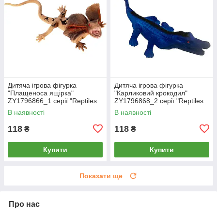
Дитяча ігрова фігурка
Дитяча ігрова фігурка
"Плащеноса ящірка"
"Карликовий крокодил"
ZY1796866_1 серії "Reptiles
ZY1796868_2 серії "Reptiles
and insects"
and insects"
В наявності
В наявності
118
118
₴
₴
Купити
Купити
Показати ще
Про нас