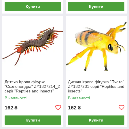
Купити
Купити
Дитяча ігрова фігурка
Дитяча ігрова фігурка "Пчета"
"Сколопендра" ZY1827214_2
ZY1827231 серії "Reptiles and
серії "Reptiles and insects"
insects"
В наявності
В наявності
162
162
₴
₴
Купити
Купити