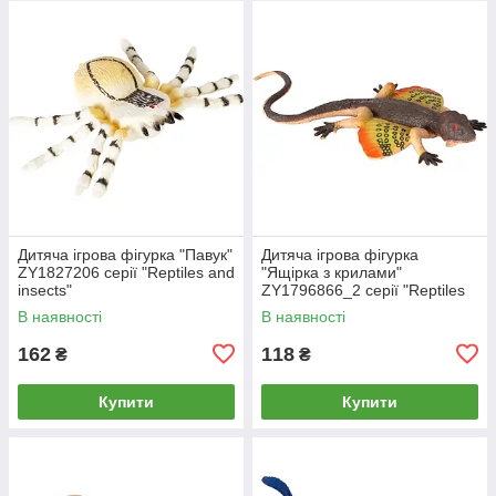
Дитяча ігрова фігурка "Павук"
Дитяча ігрова фігурка
ZY1827206 серії "Reptiles and
"Ящірка з крилами"
insects"
ZY1796866_2 серії "Reptiles
and insects"
В наявності
В наявності
162
118
₴
₴
Купити
Купити