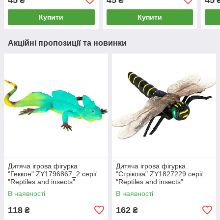
₴
₴
Купити
Купити
Акційні пропозиції та новинки
Дитяча ігрова фігурка
Дитяча ігрова фігурка
"Геккон" ZY1796867_2 серії
"Стрікоза" ZY1827229 серії
"Reptiles and insects"
"Reptiles and insects"
В наявності
В наявності
118
162
₴
₴