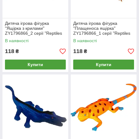
Дитяча ігрова фігурка
Дитяча ігрова фігурка
"Ящірка з крилами"
"Плащеноса ящірка"
ZY1796866_2 серії "Reptiles
ZY1796866_1 серії "Reptiles
and insects"
and insects"
В наявності
В наявності
118
118
₴
₴
Купити
Купити