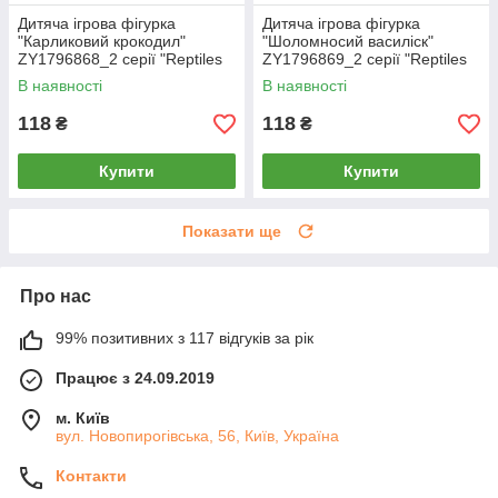
Дитяча ігрова фігурка
Дитяча ігрова фігурка
"Карликовий крокодил"
"Шоломносий василіск"
ZY1796868_2 серії "Reptiles
ZY1796869_2 серії "Reptiles
and insects"
and insects"
В наявності
В наявності
118
118
₴
₴
Купити
Купити
Показати ще
Про нас
99% позитивних з 117 відгуків за рік
Працює з 24.09.2019
м. Київ
вул. Новопирогівська, 56, Київ, Україна
Контакти