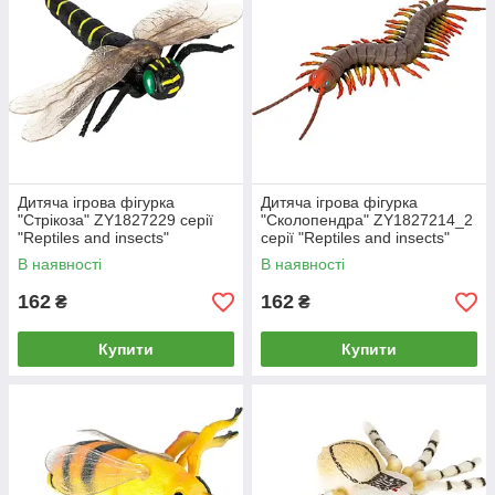
Дитяча ігрова фігурка
Дитяча ігрова фігурка
"Стрікоза" ZY1827229 серії
"Сколопендра" ZY1827214_2
"Reptiles and insects"
серії "Reptiles and insects"
В наявності
В наявності
162
162
₴
₴
Купити
Купити