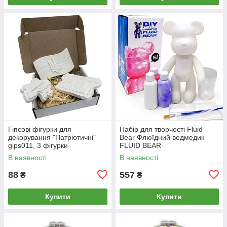
Гіпсові фігурки для
Набір для творчості Fluid
декорування "Патріотичні"
Bear Флюїдний ведмедик
gips011, 3 фігурки
FLUID BEAR
В наявності
В наявності
88
557
₴
₴
Купити
Купити