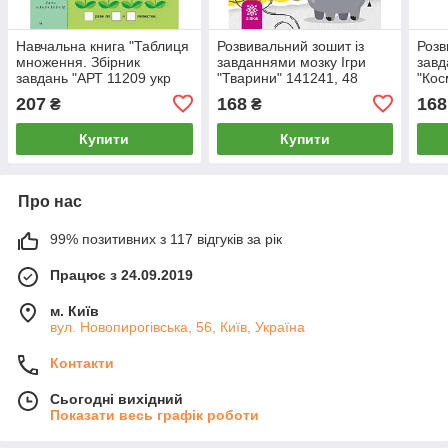
Навчальна книга "Таблиця
Розвивальний зошит із
Розв
множення. Збірник
завданнями мозку Ігри
завд
завдань "АРТ 11209 укр
"Тварини" 141241, 48
"Кос
сторінок
стор
207
168
168
₴
₴
Купити
Купити
Про нас
99% позитивних з 117 відгуків за рік
Працює з 24.09.2019
м. Київ
вул. Новопирогівська, 56, Київ, Україна
Контакти
Сьогодні вихідний
Показати весь графік роботи