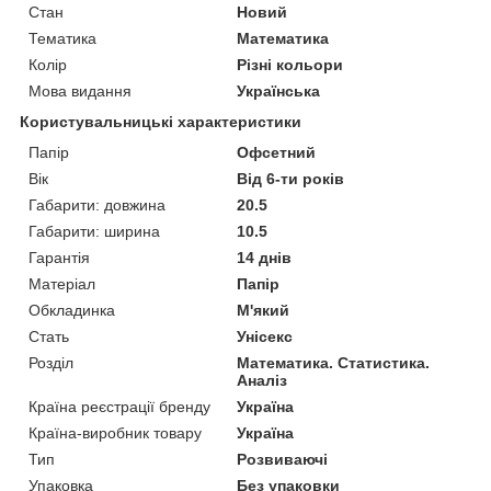
Стан
Новий
Тематика
Математика
Колір
Різні кольори
Мова видання
Українська
Користувальницькі характеристики
Папір
Офсетний
Вік
Від 6-ти років
Габарити: довжина
20.5
Габарити: ширина
10.5
Гарантія
14 днів
Матеріал
Папір
Обкладинка
М'який
Стать
Унісекс
Розділ
Математика. Статистика.
Аналіз
Країна реєстрації бренду
Україна
Країна-виробник товару
Україна
Тип
Розвиваючі
Упаковка
Без упаковки