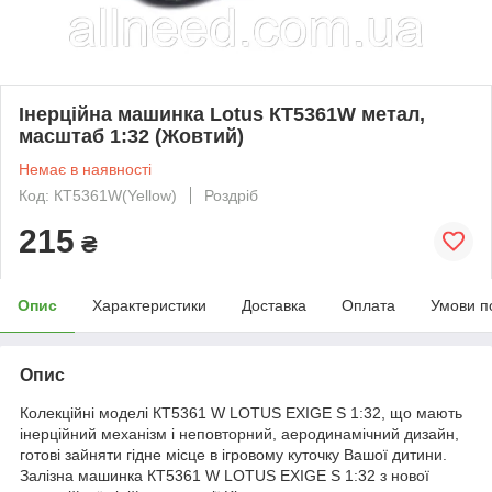
Інерційна машинка Lotus КТ5361W метал,
масштаб 1:32 (Жовтий)
Немає в наявності
Код: КТ5361W(Yellow)
Роздріб
215
₴
Опис
Характеристики
Доставка
Оплата
Умови п
Опис
Колекційні моделі КТ5361 W LOTUS EXIGE S 1:32, що мають
інерційний механізм і неповторний, аеродинамічний дизайн,
готові зайняти гідне місце в ігровому куточку Вашої дитини.
Залізна машинка КТ5361 W LOTUS EXIGE S 1:32 з нової