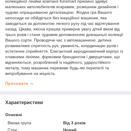
колекційної лінійки компанії Kinsmart приємно здивує
маленьких автолюбителів яскравим, розкішним дизайном і
чудово опрацьованою деталізацією. Жодна гра Вашого
непосиди не обійдеться без інерційної машинки, яка
заводиться за допомогою легкого руху під час відтягування
назад. Цікава, якісна іграшка приверне увагу дітей віком від
трьох років і стане чудовим доповненням домашньої колекції
Вашого сорти. Проводячи час з автомашинкою, дитина
розвиватиме спритність рук, уважність, координацію рухів і
естетичне сприйняття. Елегантний аеродинамічний корпус із
плавними лініями, фірмовим брендингом і дверцятами, що
відчиняються, розроблений із надійного, ударостійкого
металу, тому машинка переживе будь-які перипетії та
випробування на міцність.
Приховати
Характеристики
Основні
Вікова група
Від 3 років
Стан
Новий