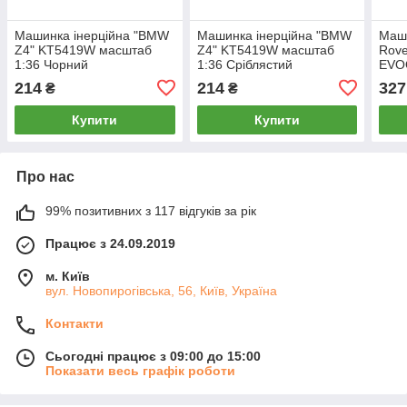
Машинка інерційна "BMW
Машинка інерційна "BMW
Маши
Z4" KT5419W масштаб
Z4" KT5419W масштаб
Rove
1:36 Чорний
1:36 Сріблястий
EVO
2503
214
214
327
₴
₴
масш
Купити
Купити
Про нас
99% позитивних з 117 відгуків за рік
Працює з 24.09.2019
м. Київ
вул. Новопирогівська, 56, Київ, Україна
Контакти
Сьогодні працює з 09:00 до 15:00
Показати весь графік роботи